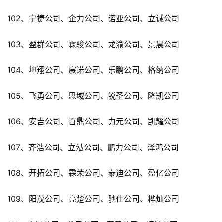
102、宁捷公司、企力公司、诺亚公司、立诚公司
103、盈群公司、霖骏公司、龙渝公司、景晨公司
104、坤翔公司、宸诺公司、乐鹏公司、格纳公司
105、飞勇公司、思域公司、锐圣公司、隆凯公司
106、安吉公司、百鼎公司、力元公司、凯耀公司
107、齐浩公司、立泓公司、鹏力公司、泽鸿公司
108、开拓公司、霖荣公司、泰迪公司、盈亿公司
109、阳茂公司、亮楚公司、驰仕公司、桦灿公司