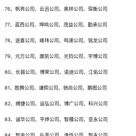
76、帆亮公司、云迅公司、奥祥公司、琛衡公司
77、蓝西公司、坤鸣公司、茂益公司、勤承公司
78、途喜公司、峰玮公司、鸣速公司、铭龙公司
79、元万公司、康凯公司、光钧公司、宇博公司
80、长振公司、博荣公司、诺迪公司、江佑公司
81、胜腾公司、谦熙公司、驰尚公司、鹏图公司
82、搏捷公司、运弘公司、博广公司、科兴公司
83、诚华公司、平烨公司、智槿公司、亚永公司
84、智金公司、弘圣公司、逸烁公司、智永公司