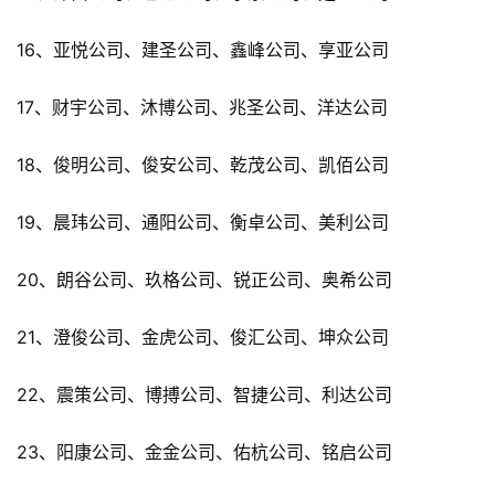
16、亚悦公司、建圣公司、鑫峰公司、享亚公司
17、财宇公司、沐博公司、兆圣公司、洋达公司
18、俊明公司、俊安公司、乾茂公司、凯佰公司
19、晨玮公司、通阳公司、衡卓公司、美利公司
20、朗谷公司、玖格公司、锐正公司、奥希公司
21、澄俊公司、金虎公司、俊汇公司、坤众公司
22、震策公司、博搏公司、智捷公司、利达公司
23、阳康公司、金金公司、佑杭公司、铭启公司