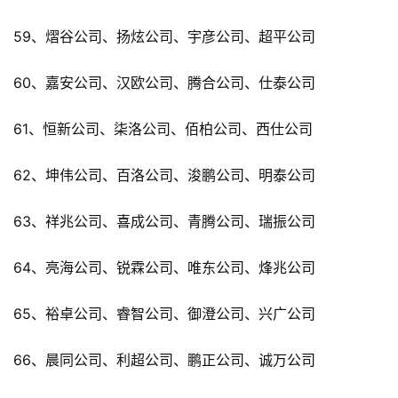
59、熠谷公司、扬炫公司、宇彦公司、超平公司
60、嘉安公司、汉欧公司、腾合公司、仕泰公司
61、恒新公司、柒洛公司、佰柏公司、西仕公司
62、坤伟公司、百洛公司、浚鹏公司、明泰公司
63、祥兆公司、喜成公司、青腾公司、瑞振公司
64、亮海公司、锐霖公司、唯东公司、烽兆公司
65、裕卓公司、睿智公司、御澄公司、兴广公司
66、晨同公司、利超公司、鹏正公司、诚万公司