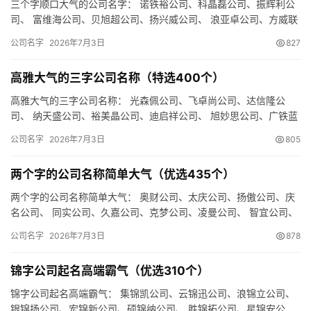
三个字顺口大气的公司名字： 诺铁裕公司、科晶磊公司、振辉利公
司、 富维海公司、贝旭超公司、扬兴威公司、 浪亚卓公司、方威联
公司、欧瑞卓公司、 盛佰天公司、奥频景公司、硕傲乐公司、 …
公司名字
2026年7月3日
827
高雅大气的三字公司名称（特选400个）
高雅大气的三字公司名称： 光森佩公司、飞卓尚公司、达信隆公
司、 纳天盛公司、裕美晶公司、迪启祥公司、 旭妙思公司、广铁蓝
公司、环全傲公司、 森盛飞公司、天泽宝公司、森集铭公司、 时…
公司名字
2026年7月3日
805
两个字的公司名称简单大气（优选435个）
两个字的公司名称简单大气： 奥财公司、太庆公司、扬傲公司、庆
名公司、 同实公司、久嘉公司、克梦公司、凌曼公司、 智宜公司、
娇蓝公司、禾识公司、财网公司、 蓝洋公司、浩阳公司、联顿公…
公司名字
2026年7月3日
878
锦字公司起名高端霸气（优选310个）
锦字公司起名高端霸气： 集锦凯公司、云锦迅公司、浪锦立公司、
银锦扬公司、宏锦新公司、硕锦纳公司、 胜锦拓公司、星锦安公