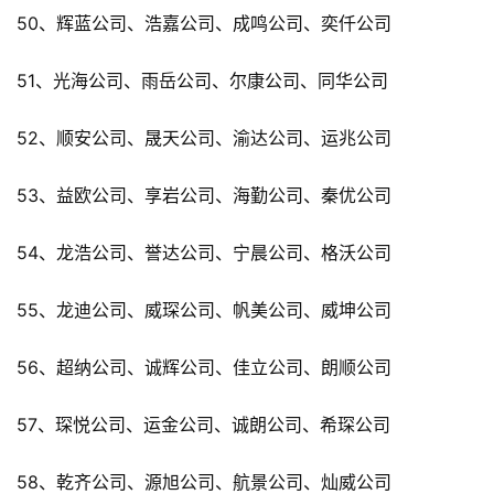
50、辉蓝公司、浩嘉公司、成鸣公司、奕仟公司
51、光海公司、雨岳公司、尔康公司、同华公司
52、顺安公司、晟天公司、渝达公司、运兆公司
53、益欧公司、享岩公司、海勤公司、秦优公司
54、龙浩公司、誉达公司、宁晨公司、格沃公司
55、龙迪公司、威琛公司、帆美公司、威坤公司
56、超纳公司、诚辉公司、佳立公司、朗顺公司
57、琛悦公司、运金公司、诚朗公司、希琛公司
58、乾齐公司、源旭公司、航景公司、灿威公司