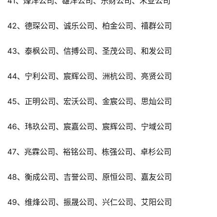
41、烽洋公司、雄洋公司、乐财公司、禾亚公司
42、德琛公司、诚乐公司、柏金公司、禧群公司
43、泰枫公司、信搏公司、圣茂公司、和发公司
44、宁利公司、宸辉公司、洲杭公司、亮贤公司
45、正明公司、宏沃公司、金宸公司、思灿公司
46、玮玖公司、宸嘉公司、宸辉公司、宁域公司
47、兆霖公司、裕铭公司、栋强公司、卓杉公司
48、衡成公司、吉誉公司、原恒公司、嘉友公司
49、维烽公司、振晟公司、兴仁公司、艾阳公司