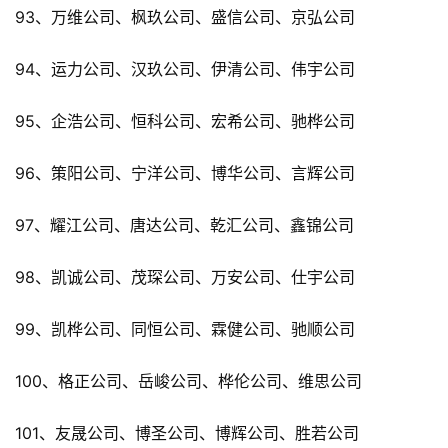
93、万维公司、枫玖公司、盛信公司、京弘公司
94、运力公司、汉玖公司、伊清公司、伟宇公司
95、企浩公司、恒科公司、宏希公司、驰桦公司
96、策阳公司、宁洋公司、博华公司、言辉公司
97、耀江公司、唐达公司、乾汇公司、鑫锦公司
98、凯诚公司、茂琛公司、万安公司、仕宇公司
99、凯桦公司、同恒公司、霖健公司、驰顺公司
100、格正公司、岳峻公司、桦伦公司、维思公司
101、友晟公司、博圣公司、博辉公司、胜若公司