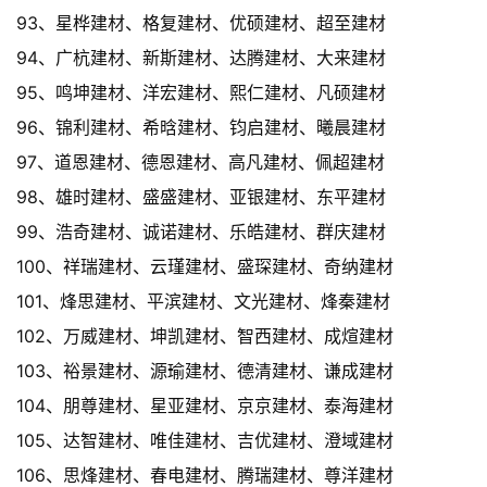
93、星桦建材、格复建材、优硕建材、超至建材
94、广杭建材、新斯建材、达腾建材、大来建材
95、鸣坤建材、洋宏建材、熙仁建材、凡硕建材
96、锦利建材、希晗建材、钧启建材、曦晨建材
97、道恩建材、德恩建材、高凡建材、佩超建材
98、雄时建材、盛盛建材、亚银建材、东平建材
99、浩奇建材、诚诺建材、乐皓建材、群庆建材
100、祥瑞建材、云瑾建材、盛琛建材、奇纳建材
101、烽思建材、平滨建材、文光建材、烽秦建材
102、万威建材、坤凯建材、智西建材、成煊建材
103、裕景建材、源瑜建材、德清建材、谦成建材
104、朋尊建材、星亚建材、京京建材、泰海建材
105、达智建材、唯佳建材、吉优建材、澄域建材
106、思烽建材、春电建材、腾瑞建材、尊洋建材