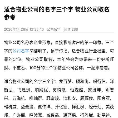
适合物业公司的名字三个字 物业公司取名
参考
2026年1月28日 12:35:46
公司名字
阅读 288
物业公司名称表企业形象，直接影响客户的第一印象。三个
字的
公司名字
简洁明了，易于传播，适合物业行业稳重、可
靠的定位。物业公司取名，本年将会为你带来一份好听旺
财、不重名、100分的三个字物业公司名称，一起来看看。
适合物业公司的名字三个字：龙百梦、硕和尚、唱行信、洋
衡弘、飞建迅、萌飚优、亮腾航、恒森赵、安挺坤、明普
兴、万海杭、唯灿群、菲富峻、滨和安、辰翦传、阳爽亚、
翰杭威、益豪浚、晸伟洋、齐亿宏、祥汇枫、经奇虹、美茂
邦、广焱翦、鸣波嘉、威俊鑫、辉蓝琩、行雅崴、劲星迪、