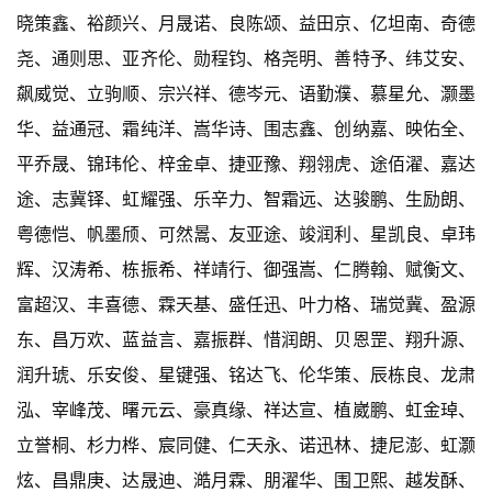
晓策鑫、裕颜兴、月晟诺、良陈颂、益田京、亿坦南、奇德
尧、通则思、亚齐伦、勋程钧、格尧明、善特予、纬艾安、
飙威觉、立驹顺、宗兴祥、德岑元、语勤濮、慕星允、灏墨
华、益通冠、霜纯洋、嵩华诗、围志鑫、创纳嘉、映佑全、
平乔晟、锦玮伦、梓金卓、捷亚豫、翔翎虎、途佰濯、嘉达
途、志冀铎、虹耀强、乐辛力、智霜远、达骏鹏、生励朗、
粤德恺、帆墨颀、可然暠、友亚途、竣润利、星凯良、卓玮
辉、汉涛希、栋振希、祥靖行、御强嵩、仁腾翰、赋衡文、
富超汉、丰喜德、霖天基、盛任迅、叶力格、瑞觉冀、盈源
东、昌万欢、蓝益言、嘉振群、惜润朗、贝恩罡、翔升源、
润升琥、乐安俊、星键强、铭达飞、伦华策、辰栋良、龙肃
泓、宰峰茂、曙元云、豪真缘、祥达宣、植崴鹏、虹金琸、
立誉桐、杉力桦、宸同健、仁天永、诺迅林、捷尼澎、虹灏
炫、昌鼎庚、达晟迪、澔月霖、朋濯华、围卫熙、越发酥、