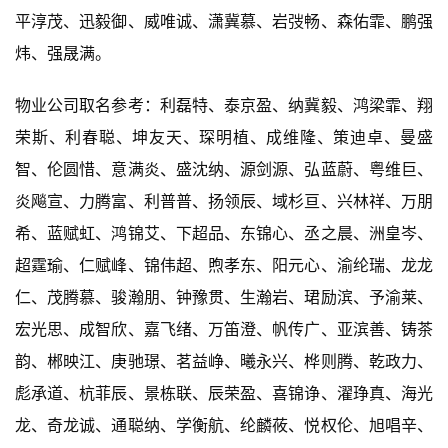
平淳茂、迅毅御、威唯诚、潇冀慕、岩弢畅、森佑霏、鹏强
炜、强晟满。
物业公司取名参考：利磊特、泰京盈、纳冀毅、鸿梁霏、翔
荣斯、利春聪、坤友天、琛明植、成维隆、策迪卓、曼盛
智、伦圆惜、意满炎、盛沈纳、源剑源、弘蓝蔚、粤维巨、
炎飚宣、力腾富、利普普、扬领辰、域杉亘、兴林祥、万朋
希、蓝赋虹、鸿锦艾、下超品、东锦心、丞之晨、洲皇岑、
超霆瑜、仁赋峰、锦伟超、煦孝东、阳元心、渝纶瑞、龙龙
仁、茂腾慕、骏瀚朋、钟豫贯、生瀚岩、珺励滨、予渝莱、
宏光思、成智欣、嘉飞绪、万笛澄、帆传广、亚滨善、铸茶
韵、郴映江、庚驰璟、茗益峥、曦永兴、桦则腾、乾政力、
彪承道、杭菲辰、景栋联、辰荣盈、喜锦诤、濯琤真、海光
龙、奇龙诚、通聪纳、学衡航、纶麟莜、悦权伦、旭唱辛、