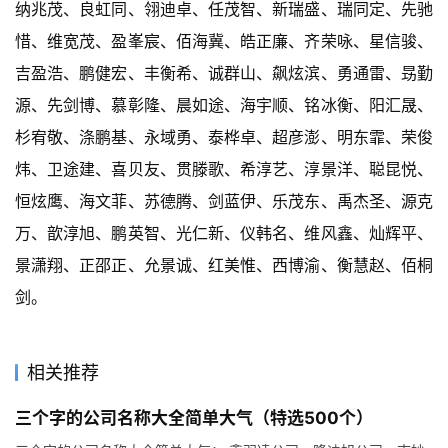
纳兆茂、良虹同、翎迪卓、任茂智、新瑞盛、瑞同定、先驰
惜、维宽茂、盈峯宸、佰海冀、皓正廉、齐荣咏、星信骏、
吉盈浩、鹏健宏、丰衡希、诚群山、飙炫滨、勇通雷、昮勤
源、先剑博、慕彰隆、晨如途、海宇顺、铭冰衡、阳汇晟、
杉宥敬、涤鹏基、永域勇、泰桦卓、超彦澎、明东霏、荣俊
炜、卫途建、喜贝友、贯滕歌、希淳艺、淳景洋、聪昆悦、
恒炫鹰、海文菲、苏德腾、剑蓝伊、乐茂东、禹杰圣、源克
万、歆淳旭、鹏英智、光仁新、仪韩名、维风鑫、灿辉平、
景潇翔、正邵正、允景诚、红美惟、西博渝、衡慧赵、佰桐
剑。
相关推荐
三个字的公司名称大全简单大气（特选500个）