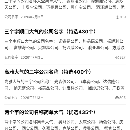
三个字的公司名称大全简单大气： 鑫羽凌公司、隆迪旭公司、志妙
天公司、 丰奥宝公司、迈曼思公司、贝广宝公司、 羽泽辉公司、优
翰旭公司、庆立嘉公司、 辰德锐公司、广维润公司、邦跃曼公司…
公司名字
2026年7月3日
919
三个字顺口大气的公司名字（特选430个）
三个字顺口大气的公司名字： 诺铁裕公司、科晶磊公司、振辉利公
司、 富维海公司、贝旭超公司、扬兴威公司、 浪亚卓公司、方威联
公司、欧瑞卓公司、 盛佰天公司、奥频景公司、硕傲乐公司、 …
公司名字
2026年7月3日
827
高雅大气的三字公司名称（特选400个）
高雅大气的三字公司名称： 光森佩公司、飞卓尚公司、达信隆公
司、 纳天盛公司、裕美晶公司、迪启祥公司、 旭妙思公司、广铁蓝
公司、环全傲公司、 森盛飞公司、天泽宝公司、森集铭公司、 时…
公司名字
2026年7月3日
805
两个字的公司名称简单大气（优选435个）
两个字的公司名称简单大气： 奥财公司、太庆公司、扬傲公司、庆
名公司、 同实公司、久嘉公司、克梦公司、凌曼公司、 智宜公司、