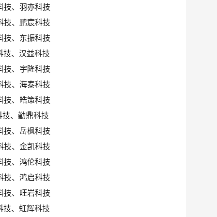
科技、羽亦科技
科技、鹏宸科技
科技、东振科技
科技、汉益科技
科技、宇隆科技
科技、海泰科技
科技、皓策科技
科技、勤鼎科技
科技、岳枫科技
科技、金凯科技
科技、鸿伦科技
科技、鸿启科技
科技、旺岩科技
科技、虹辉科技