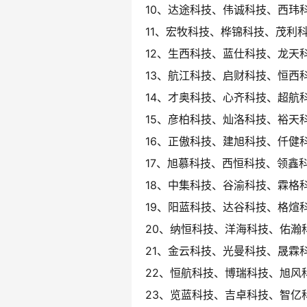
10、达途科技、伟诚科技、西玮
11、宏牧科技、桦锦科技、茂利
12、生西科技、蓝仕科技、龙天
13、航江科技、启财科技、恒西
14、才奥科技、心齐科技、超航
15、彦柏科技、灿洛科技、裕天
16、正傲科技、建旭科技、仟健
17、旭慕科技、西恒科技、领鑫
18、中集科技、谷渝科技、霖格
19、阳蓝科技、达谷科技、格煊
20、纳恒科技、洋海科技、佑瀚
21、金云科技、光曼科技、晟霖
22、恒航科技、博瑞科技、旭风
23、览蓝科技、吉卓科技、智亿