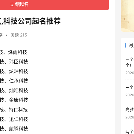
,科技公司起名推荐
字
•
阅读 215
最
技、烽雨科技
三个
技、玮臣科技
个）
技、炫玮科技
202
技、仁承科技
三个
技、灿唯科技
202
技、金康科技
技、特仁科技
高雅
202
技、迅仁科技
技、航腾科技
两个