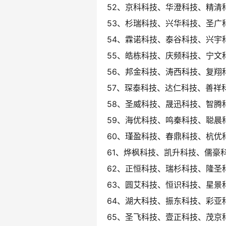
52、京科科技、华澄科技、精清
53、杉瑞科技、兴华科技、圣广
54、霖诺科技、泰谷科技、兴宇
55、皓栋科技、庆频科技、宁文
56、邦金科技、涛西科技、复翔
57、琛泰科技、达仁科技、善祥
58、圣威科技、晟迅科技、智腾
59、海优科技、鸣秦科技、聪晨
60、瑾盈科技、春鼎科技、杭优
61、烨枫科技、凯升科技、儒豪
62、正恒科技、瑞杉科技、隆圣
63、圆艾科技、恒识科技、星景
64、湖大科技、振东科技、彩亚
65、圣飞科技、壹正科技、茂京