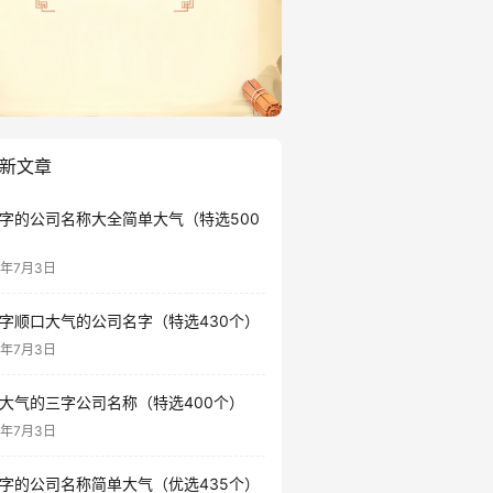
新文章
字的公司名称大全简单大气（特选500
6年7月3日
字顺口大气的公司名字（特选430个）
6年7月3日
大气的三字公司名称（特选400个）
6年7月3日
字的公司名称简单大气（优选435个）