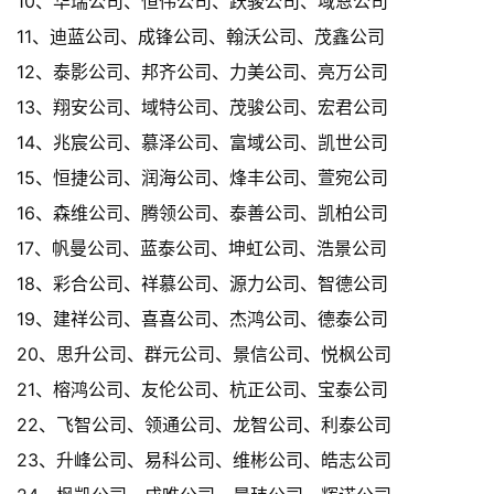
10、华瑞公司、恒伟公司、跃骏公司、域恩公司
11、迪蓝公司、成锋公司、翰沃公司、茂鑫公司
12、泰影公司、邦齐公司、力美公司、亮万公司
13、翔安公司、域特公司、茂骏公司、宏君公司
14、兆宸公司、慕泽公司、富域公司、凯世公司
15、恒捷公司、润海公司、烽丰公司、萱宛公司
16、森维公司、腾领公司、泰善公司、凯柏公司
17、帆曼公司、蓝泰公司、坤虹公司、浩景公司
18、彩合公司、祥慕公司、源力公司、智德公司
19、建祥公司、喜喜公司、杰鸿公司、德泰公司
20、思升公司、群元公司、景信公司、悦枫公司
21、榕鸿公司、友伦公司、杭正公司、宝泰公司
22、飞智公司、领通公司、龙智公司、利泰公司
23、升峰公司、易科公司、维彬公司、皓志公司