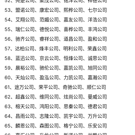
52、亮楚公司、聚茂公司、铭洋公司、祥德公司
53、盟诺公司、康宏公司、熙桦公司、七尔公司
54、艾翔公司、范媚公司、嘉友公司、洋浩公司
55、瑞仁公司、德悦公司、喜桦公司、丰鸿公司
56、驰齐公司、睿祥公司、道昌公司、盈和公司
57、达柏公司、烽丰公司、明利公司、荣鑫公司
58、蓝迅公司、京云公司、恒烽公司、诚思公司
59、晨裕公司、驰伦公司、嘉凯公司、旭同公司
60、天灿公司、盈泓公司、力凯公司、嘉瀚公司
61、途万公司、荣平公司、奇驰公司、顺仁公司
62、超鑫公司、维同公司、炫尚公司、曼威公司
63、榕天公司、鸿阳公司、思秦公司、德君公司
64、昌雨公司、志隆公司、凯宇公司、万升公司
65、麟恩公司、森图公司、格宁公司、乐安公司