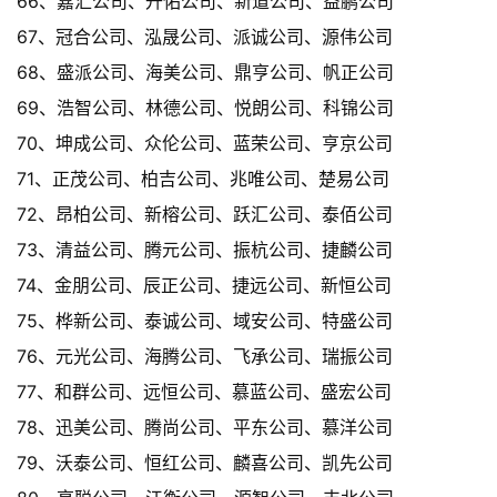
66、嘉汇公司、升佑公司、新道公司、益鹏公司
67、冠合公司、泓晟公司、派诚公司、源伟公司
68、盛派公司、海美公司、鼎亨公司、帆正公司
69、浩智公司、林德公司、悦朗公司、科锦公司
70、坤成公司、众伦公司、蓝荣公司、亨京公司
71、正茂公司、柏吉公司、兆唯公司、楚易公司
72、昂柏公司、新榕公司、跃汇公司、泰佰公司
73、清益公司、腾元公司、振杭公司、捷麟公司
74、金朋公司、辰正公司、捷远公司、新恒公司
75、桦新公司、泰诚公司、域安公司、特盛公司
76、元光公司、海腾公司、飞承公司、瑞振公司
77、和群公司、远恒公司、慕蓝公司、盛宏公司
78、迅美公司、腾尚公司、平东公司、慕洋公司
79、沃泰公司、恒红公司、麟喜公司、凯先公司