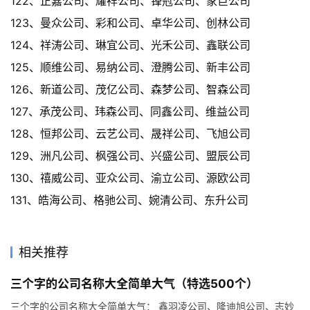
122、正嘉公司、耀祥公司、锋冠公司、家巨公司
123、曼众公司、彩和公司、卓华公司、创林公司
124、祥涛公司、琳宜公司、光禾公司、鑫联公司
125、顺维公司、易纳公司、澄腾公司、新丰公司
126、新道公司、茂亿公司、森梦公司、智森公司
127、承茂公司、玮森公司、同鑫公司、维益公司
128、恒邦公司、云艺公司、晟祥公司、飞旭公司
129、洲凡公司、枫强公司、兴盛公司、盟辰公司
130、禧威公司、亚众公司、渝立公司、源欧公司
131、皓海公司、格驰公司、婉清公司、东升公司
相关推荐
三个字的公司名称大全简单大气（特选500个）
三个字的公司名称大全简单大气： 鑫羽凌公司、隆迪旭公司、志妙