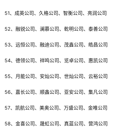
51、成英公司、久格公司、智衡公司、亮润公司
52、融锐公司、澜慕公司、乾明公司、泰善公司
53、远恒公司、融迪公司、茂鑫公司、皓昌公司
54、德领公司、祥鸣公司、览卓公司、惠凯公司
55、月能公司、安灿公司、世灿公司、云裕公司
56、嘉长公司、顺鑫公司、亚安公司、集凡公司
57、凯航公司、美奥公司、万盛公司、金唯公司
58、金喜公司、晟虹公司、真蓝公司、营鸿公司