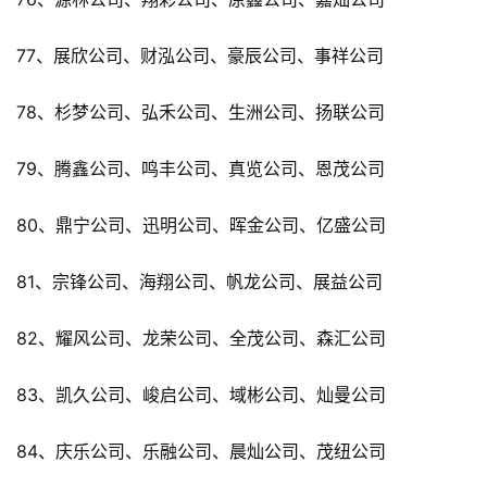
77、展欣公司、财泓公司、豪辰公司、事祥公司
78、杉梦公司、弘禾公司、生洲公司、扬联公司
79、腾鑫公司、鸣丰公司、真览公司、恩茂公司
80、鼎宁公司、迅明公司、晖金公司、亿盛公司
81、宗锋公司、海翔公司、帆龙公司、展益公司
82、耀风公司、龙荣公司、全茂公司、森汇公司
83、凯久公司、峻启公司、域彬公司、灿曼公司
84、庆乐公司、乐融公司、晨灿公司、茂纽公司