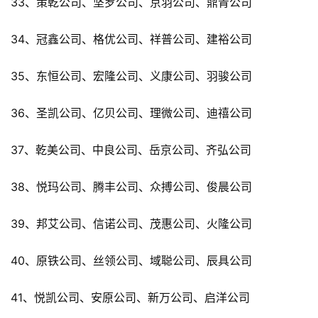
33、策乾公司、坚罗公司、京羽公司、鼎青公司
34、冠鑫公司、格优公司、祥普公司、建裕公司
35、东恒公司、宏隆公司、义康公司、羽骏公司
36、圣凯公司、亿贝公司、理微公司、迪禧公司
37、乾美公司、中良公司、岳京公司、齐弘公司
38、悦玛公司、腾丰公司、众搏公司、俊晨公司
39、邦艾公司、信诺公司、茂惠公司、火隆公司
40、原铁公司、丝领公司、域聪公司、辰具公司
41、悦凯公司、安原公司、新万公司、启洋公司