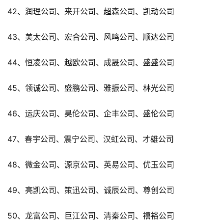
42、润理公司、来开公司、超森公司、凯动公司
43、美太公司、宏合公司、风鸣公司、顺达公司
44、恒凌公司、越欧公司、成晟公司、盛盛公司
45、领诚公司、盛鹏公司、雅振公司、林光公司
46、运庆公司、昊伦公司、企丰公司、盛伦公司
47、春宇公司、震宁公司、汉虹公司、才雄公司
48、微金公司、源京公司、英易公司、优玉公司
49、亮凯公司、策迅公司、诚辰公司、尊创公司
50、龙富公司、巨江公司、清秦公司、禧裕公司