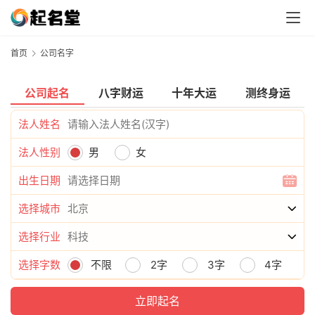
首页
公司名字
公司起名
八字财运
十年大运
测终身运
法人姓名
法人性别
男
女
出生日期
选择城市
选择行业
选择字数
不限
2字
3字
4字