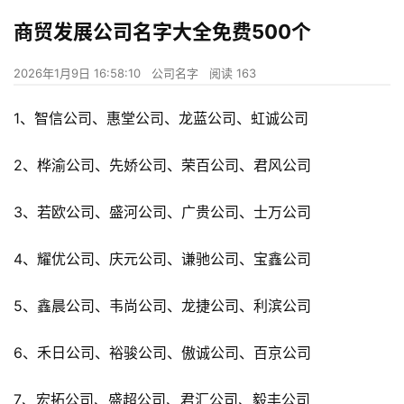
商贸发展公司名字大全免费500个
2026年1月9日 16:58:10
公司名字
阅读 163
1、智信公司、惠堂公司、龙蓝公司、虹诚公司
2、桦渝公司、先娇公司、荣百公司、君风公司
3、若欧公司、盛河公司、广贵公司、士万公司
4、耀优公司、庆元公司、谦驰公司、宝鑫公司
5、鑫晨公司、韦尚公司、龙捷公司、利滨公司
6、禾日公司、裕骏公司、傲诚公司、百京公司
7、宏拓公司、盛超公司、君汇公司、毅丰公司