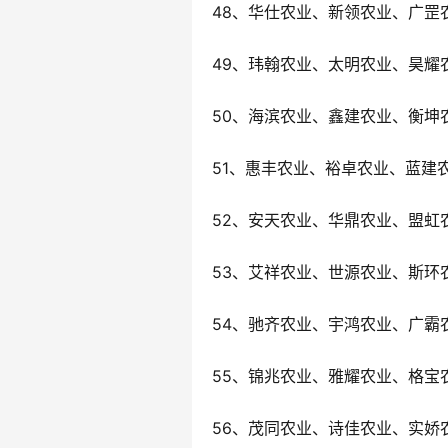
48、华仕农业、新领农业、广罡
49、玮翰农业、太明农业、昊耀
50、海滨农业、鑫建农业、衡坤
51、惠丰农业、裕卓农业、蓝建
52、安天农业、华鼎农业、盟虹
53、艾祥农业、世源农业、斯环
54、驰齐农业、宇鸿农业、广霸
55、锦兆农业、雅耀农业、格宝
56、茂同农业、诗佳农业、实娇