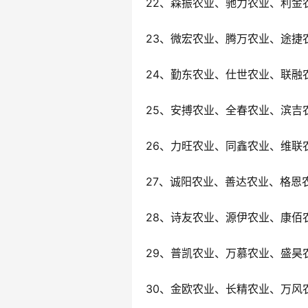
22、森振农业、驰力农业、利金
23、微宏农业、腾万农业、途捷
24、勤东农业、仕世农业、联融
25、安搏农业、全春农业、滨吉
26、力旺农业、同鑫农业、维联
27、诚阳农业、善达农业、格恩
28、诗友农业、源伊农业、康佰
29、普凯农业、万慕农业、盛昊
30、金欧农业、长精农业、万风