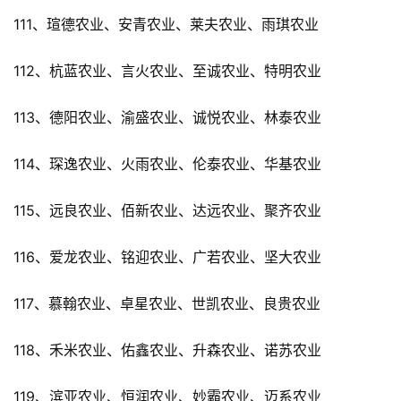
111、瑄德农业、安青农业、莱夫农业、雨琪农业
112、杭蓝农业、言火农业、至诚农业、特明农业
113、德阳农业、渝盛农业、诚悦农业、林泰农业
114、琛逸农业、火雨农业、伦泰农业、华基农业
115、远良农业、佰新农业、达远农业、聚齐农业
116、爱龙农业、铭迎农业、广若农业、坚大农业
117、慕翰农业、卓星农业、世凯农业、良贵农业
118、禾米农业、佑鑫农业、升森农业、诺苏农业
119、滨亚农业、恒润农业、妙霸农业、迈系农业