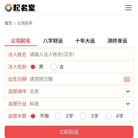
首页
公司名字
公司起名
八字财运
十年大运
测终身运
法人姓名
法人性别
男
女
出生日期
选择城市
选择行业
选择字数
不限
2字
3字
4字