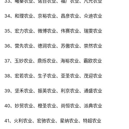
33、曦秦农业、诺百农业、福广农业、凡元农业
34、和理农业、京裕农业、昌彦农业、众迪农业
35、宏力农业、微博农业、伟赛农业、瑞雯农业
36、营先农业、德润农业、苏傲农业、崇然农业
37、玉妙农业、鼎烁农业、海裕农业、霸欧农业
38、宏若农业、生子农业、亚圣农业、茂迎农业
39、坚禾农业、振英农业、利京农业、通盛农业
40、妙贸农业、橙圣农业、尚恒农业、派典农业
41、火利农业、宏驰农业、星纳农业、特超农业