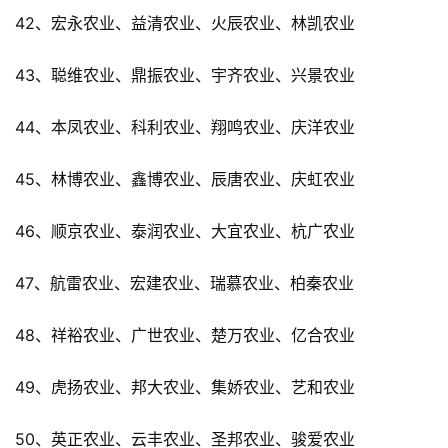
42、宏永农业、益清农业、火辰农业、林凯农业
43、聪维农业、鼎振农业、宇齐农业、兴景农业
44、本凤农业、科利农业、翔鸣农业、庆洋农业
45、林博农业、鑫博农业、辰唐农业、庆虹农业
46、顺京农业、泰润农业、大宜农业、杭广农业
47、航雷农业、宏建农业、瑞慕农业、柏秦农业
48、祥裕农业、广世农业、楚万农业、亿合农业
49、虎扬农业、邦大农业、集娇农业、艺和农业
50、英正农业、云丰农业、圣邦农业、骏爱农业