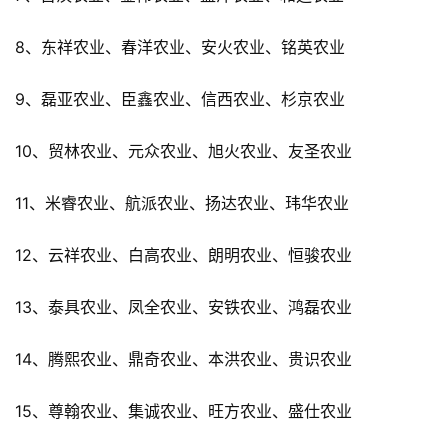
8、东祥农业、春洋农业、安火农业、铭英农业
9、磊亚农业、臣鑫农业、信西农业、杉京农业
10、贸林农业、元众农业、旭火农业、友圣农业
11、米睿农业、航派农业、扬达农业、玮华农业
12、云祥农业、白高农业、朗明农业、恒骏农业
13、泰具农业、凤全农业、安铁农业、鸿磊农业
14、腾熙农业、鼎奇农业、本洪农业、贵识农业
15、尊翰农业、集诚农业、旺方农业、盛仕农业