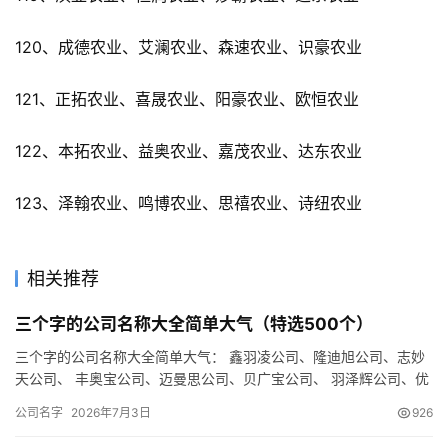
120、成德农业、艾澜农业、森速农业、识豪农业
121、正拓农业、喜晟农业、阳豪农业、欧恒农业
122、本拓农业、益奥农业、嘉茂农业、达东农业
123、泽翰农业、鸣博农业、思禧农业、诗纽农业
相关推荐
三个字的公司名称大全简单大气（特选500个）
三个字的公司名称大全简单大气： 鑫羽凌公司、隆迪旭公司、志妙
天公司、 丰奥宝公司、迈曼思公司、贝广宝公司、 羽泽辉公司、优
翰旭公司、庆立嘉公司、 辰德锐公司、广维润公司、邦跃曼公司…
公司名字
2026年7月3日
926