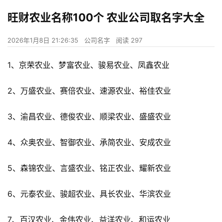
旺财农业名称100个 农业公司取名字大全
2026年1月8日 21:26:35
公司名字
阅读 297
1、京荣农业、梦富农业、骏易农业、凤鑫农业
2、万盛农业、赛倍农业、速源农业、裕佳农业
3、渝昌农业、德俊农业、顺梁农业、盛盛农业
4、众奥农业、智御农业、承简农业、安成农业
5、森锦农业、言盛农业、铭正农业、耀新农业
6、元泰农业、骏超农业、具长农业、华滨农业
7、百汉农业、金伟农业、益洋农业、和运农业