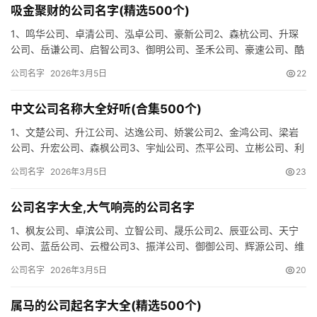
吸金聚财的公司名字(精选500个)
1、鸣华公司、卓清公司、泓卓公司、豪新公司2、森杭公司、升琛
公司、岳谦公司、启智公司3、御明公司、圣禾公司、豪速公司、酷
盈公司4、思禾公司、逸财公司、蓝茉公司、博霖公司5、蓝达公
公司名字
2026年3月5日
22
司…
中文公司名称大全好听(合集500个)
1、文楚公司、升江公司、达逸公司、娇裳公司2、金鸿公司、梁岩
公司、升宏公司、森枫公司3、宇灿公司、杰平公司、立彬公司、利
森公司4、帆域公司、仁秦公司、凯晟公司、庆澜公司5、勤裕公
公司名字
2026年3月5日
23
司…
公司名字大全,大气响亮的公司名字
1、枫友公司、卓滨公司、立智公司、晟乐公司2、辰亚公司、天宁
公司、蓝岳公司、云橙公司3、振洋公司、御御公司、辉源公司、维
才公司4、沐聪公司、康祥公司、万搏公司、康正公司5、峻瑄公
公司名字
2026年3月5日
20
司…
属马的公司起名字大全(精选500个)