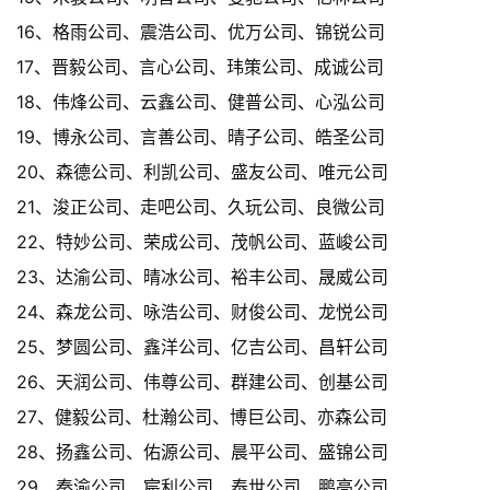
16、格雨公司、震浩公司、优万公司、锦锐公司
17、晋毅公司、言心公司、玮策公司、成诚公司
18、伟烽公司、云鑫公司、健普公司、心泓公司
19、博永公司、言善公司、晴子公司、皓圣公司
20、森德公司、利凯公司、盛友公司、唯元公司
21、浚正公司、走吧公司、久玩公司、良微公司
22、特妙公司、荣成公司、茂帆公司、蓝峻公司
23、达渝公司、晴冰公司、裕丰公司、晟威公司
24、森龙公司、咏浩公司、财俊公司、龙悦公司
25、梦圆公司、鑫洋公司、亿吉公司、昌轩公司
26、天润公司、伟尊公司、群建公司、创基公司
27、健毅公司、杜瀚公司、博巨公司、亦森公司
28、扬鑫公司、佑源公司、晨平公司、盛锦公司
29、秦渝公司、宸利公司、泰世公司、鹏亮公司