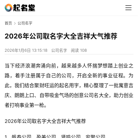
首页
公司名字
2026年公司取名字大全吉祥大气推荐
2026年1月6日 13:15:18
公司名字
阅读 108
当下经济浪潮奔涌向前，越来越多人怀揣梦想踏上创业之
路，着手注册属于自己的公司，开启全新的事业征程。为
此，我们结合聚财旺运的起名用字，精心整理了一批寓意吉
庆、朗朗上口、自带吸金气场的创意公司名大全，助力创业
者打响事业第一枪。
2026年公司取名字大全吉祥大气推荐
1、帆泰公司、盈美公司、贤鸣公司、安聚公司