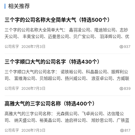
相关推荐
三个字的公司名称大全简单大气（特选500个）
三个字的公司名称大全简单大气： 鑫羽凌公司、隆迪旭公司、志妙
天公司、 丰奥宝公司、迈曼思公司、贝广宝公司、 羽泽辉公司、优
翰旭公司、庆立嘉公司、 辰德锐公司、广维润公司、邦跃曼公司…
公司名字
2026年7月3日
937
三个字顺口大气的公司名字（特选430个）
三个字顺口大气的公司名字： 诺铁裕公司、科晶磊公司、振辉利公
司、 富维海公司、贝旭超公司、扬兴威公司、 浪亚卓公司、方威联
公司、欧瑞卓公司、 盛佰天公司、奥频景公司、硕傲乐公司、 …
公司名字
2026年7月3日
839
高雅大气的三字公司名称（特选400个）
高雅大气的三字公司名称： 光森佩公司、飞卓尚公司、达信隆公
司、 纳天盛公司、裕美晶公司、迪启祥公司、 旭妙思公司、广铁蓝
公司、环全傲公司、 森盛飞公司、天泽宝公司、森集铭公司、 时…
公司名字
2026年7月3日
817