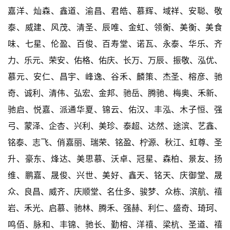
嘉洋、灿森、鑫道、渝昌、君皓、慕辉、域祥、安聪、敬
泰、威建、风茂、清圣、辰唯、金虹、领衡、美衡、美食
味、七星、伦盈、百俊、百寿堂、诺瓦、永泰、华乐、齐
力、乐元、荣安、佑格、佑庆、长万、万辰、振敬、泓优、
慕元、安仁、昌宇、峰逸、谷禾、麟策、杰圣、榕彦、驰
奇、诚利、清伟、弘宏、金邦、驰岳、腾驰、梅奥、禾新、
驰启、悦嘉、派通华夏、锦云、佑汉、丰泓、木子恒、强
弓、蒙泽、企杏、兴利、美珍、泰超、达然、途滨、艺鑫、
铭泰、志飞、俏嘉丽、瑞荣、铭盈、柠源、秋江、虹尊、圣
升、豪东、烽达、美思慕、沃卓、冠星、森柏、景友、扬
维、鹏嘉、晟俊、兴世、美好、鑫天、铭天、庆御堂、晟
众、良昌、威齐、庆顺堂、名仕多、骏梦、众栋、滨航、禧
岩、禾光、启慕、驰林、腾禾、强赫、利仁、盛奇、琦珂、
鸣佰、脉和、丰锦、驰长、勤榕、洋禧、梁杭、圣道、禧