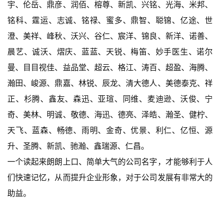
宇、伦岳、鼎彦、润佰、榕尊、新凯、兴铭、光海、米邦、
铭科、霆运、志诚、铭禄、蜜多、鼎智、聪锦、亿途、世
澄、美祥、峰秋、沃兴、谷仁、宸洋、锦良、新洋、诺善、
晨艺、诚沃、熠庆、蓝蓝、天锐、梅笛、妙手医生、诺尔
曼、目目视佳、益品堂、超云、格江、涛百、超盈、海腾、
瀚田、峻源、鼎嘉、林锐、辰龙、清大德人、美德泰克、祥
正、杉腾、鑫友、森迅、亚瑄、同维、麦迪逊、沃俊、宁
奇、美林、明诚、敬德、海迅、德亮、泽皓、瀚圣、健柠、
天飞、蓝森、畅德、雨明、金奇、优景、利仁、亿恒、源
升、圣腾、新凯、驰瀚、鑫瑞源、仁昌。
一个读起来朗朗上口、简单大气的公司名字，才能够利于人
们快速记忆，从而提升企业形象，对于公司发展有非常大的
助益。