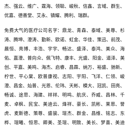
杰、强云、维广、霆海、领聪、峻秋、信鑫、言域、群生、
优嘉、德善堂、艾永、镇耀、腾利、瑞群。
免费大气的医疗公司名字：鼎龙、青森、泰域、美尊、杉
涛、腾坤、澄涛、勤新、欧诺、虹金、华佳、策迅、前茂、
晨恒、亮博、丰浩、宇宇、畅达、盛泽、泰鸿、美众、海
佑、嘉澄、普向众、佩飞特、康丰、光盛、阳金、道泽、美
创、平嘉、美鸣、海杰、启睿、昌霖、纳万、裕盛、驰新、
柠世、平心棠、欧普康视、志阳、宇阳、飞洋、仁领、峻
澄、昌金、灿普、光恩、伦玮、天彬、模大、冠凯、田亮、
畅诚、途思、海建、祥祥、明鸣、航庆、乔威、昌林、千
麦、卓枫、民宝、美迪云、烽祥、豪长、凯彬、莱恩、誉
虎、麦斯德、策尊、盛骏、瑄杰、群金、昌维、铭志、东
桦、瑄曦、恒思、卿美、圣瑄、明致、美长、梦喜、美迪