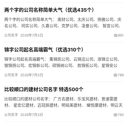
两个字的公司名称简单大气（优选435个）
两个字的公司名称简单大气： 奥财公司、太庆公司、扬傲公司、庆
名公司、 同实公司、久嘉公司、克梦公司、凌曼公司、 智宜公司、
娇蓝公司、禾识公司、财网公司、 蓝洋公司、浩阳公司、联顿公…
公司名字
2026年7月3日
891
锦字公司起名高端霸气（优选310个）
锦字公司起名高端霸气： 集锦凯公司、云锦迅公司、浪锦立公司、
银锦扬公司、宏锦新公司、硕锦纳公司、 胜锦拓公司、星锦安公
司、鼎锦星公司、 亿锦利公司、曼锦创公司、飞锦全公司、 佩锦…
公司名字
2026年7月3日
789
比较顺口的建材公司名字 特选500个
比较顺口的建材公司名字： 广方吉建材、乐宝风建材、景速雷建
材、 星宏亿建材、迈冠辰建材、明铭美建材、 耀悦康建材、明云天
建材、浩风瑞建材、 瑞妙创建材、梦顺智建材、风妙海建材、 畅…
公司名字
2026年7月3日
765