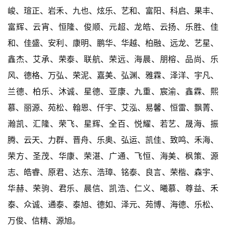
峻、瑄正、岩禾、九也、炫乐、艺和、富阳、科启、果丰、
富辉、云宵、恒隆、俊顺、元超、龙皓、云扬、乐胜、佳
和、佳盛、安利、康明、鹏华、华越、柏融、远龙、艺星、
鑫杰、艾承、荣泰、联航、荣远、海晨、朋榕、品尚、乐
风、德格、万弘、荣泥、嘉美、弘渊、雅霖、泽洋、宇凡、
兰德、柏乐、沐诚、星德、亚康、九重、宸渝、鑫霖、熙
慕、丽源、苑松、翰恩、仟宇、艾泓、易馨、恒雷、飘菁、
瀚凯、汇隆、荣飞、星辉、全百、悦耀、若艺、晟海、振
腾、云天、力群、晋舟、乐奥、弘运、凯佳、致鸣、禾海、
荣方、圣茂、华康、荣湛、广通、飞恒、海美、枫策、源
志、皓睿、原君、达东、浩璋、铭泰、良言、荣楷、森宇、
华赫、荣驹、君乐、晨信、凯浩、仁义、曦慕、尊益、禾
泰、众诚、通泰、泰旭、德如、泽元、苑博、海德、乐松、
万俊、信精、源旭。