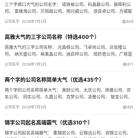
三个字顺口大气的公司名字： 诺铁裕公司、科晶磊公司、振辉利公
司、 富维海公司、贝旭超公司、扬兴威公司、 浪亚卓公司、方威联
公司、欧瑞卓公司、 盛佰天公司、奥频景公司、硕傲乐公司、 …
公司名字
2026年7月3日
839
高雅大气的三字公司名称（特选400个）
高雅大气的三字公司名称： 光森佩公司、飞卓尚公司、达信隆公
司、 纳天盛公司、裕美晶公司、迪启祥公司、 旭妙思公司、广铁蓝
公司、环全傲公司、 森盛飞公司、天泽宝公司、森集铭公司、 时…
公司名字
2026年7月3日
817
两个字的公司名称简单大气（优选435个）
两个字的公司名称简单大气： 奥财公司、太庆公司、扬傲公司、庆
名公司、 同实公司、久嘉公司、克梦公司、凌曼公司、 智宜公司、
娇蓝公司、禾识公司、财网公司、 蓝洋公司、浩阳公司、联顿公…
公司名字
2026年7月3日
891
锦字公司起名高端霸气（优选310个）
锦字公司起名高端霸气： 集锦凯公司、云锦迅公司、浪锦立公司、