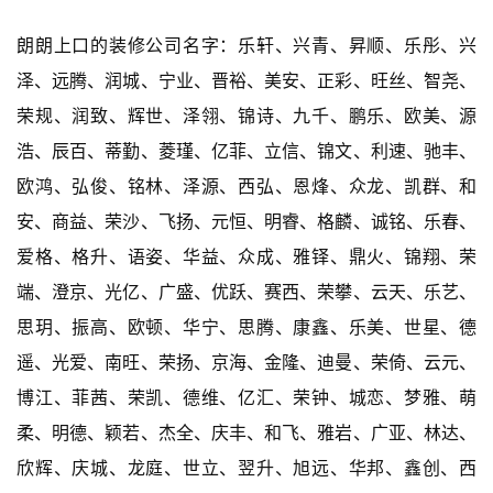
朗朗上口的装修公司名字：乐轩、兴青、昇顺、乐彤、兴
泽、远腾、润城、宁业、晋裕、美安、正彩、旺丝、智尧、
荣规、润致、辉世、泽翎、锦诗、九千、鹏乐、欧美、源
浩、辰百、蒂勤、菱瑾、亿菲、立信、锦文、利速、驰丰、
欧鸿、弘俊、铭林、泽源、西弘、恩烽、众龙、凯群、和
安、商益、荣沙、飞扬、元恒、明睿、格麟、诚铭、乐春、
爱格、格升、语姿、华益、众成、雅铎、鼎火、锦翔、荣
端、澄京、光亿、广盛、优跃、赛西、荣攀、云天、乐艺、
思玥、振高、欧顿、华宁、思腾、康鑫、乐美、世星、德
遥、光爱、南旺、荣扬、京海、金隆、迪曼、荣倚、云元、
博江、菲茜、荣凯、德维、亿汇、荣钟、城恋、梦雅、萌
柔、明德、颖若、杰全、庆丰、和飞、雅岩、广亚、林达、
欣辉、庆城、龙庭、世立、翌升、旭远、华邦、鑫创、西