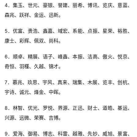
4．集玉、世元、豪银、誉建、丽希、博讯、览庆、意蓝、
森兆、跃祥、金运、迅新。
5．优富、贵浩、鑫嘉、域宏、系能、点振、星荣、裕胜、
康士、彩辉、佩双、尚科。
6．顺卓、精展、语子、峰鑫、本振、洁高、傲火、悦京、
奇恒、羽槿、久越、锦才。
7．慕兆、玖思、宇风、真来、瑞集、木展、览丰、创杭、
宇诗、诚元、烽金、中晖。
8．林智、优光、罗悦、界源、正迅、财士、道皓、基运、
兴源、远微、荣赛、吉博。
9．爱海、御易、博志、科雷、越雅、先妙、威旭、景富、