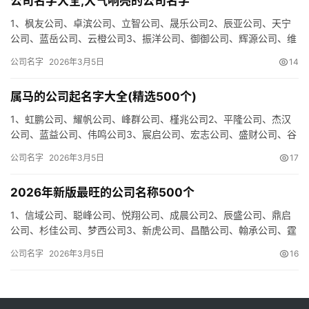
公司名字大全,大气响亮的公司名字
1、枫友公司、卓滨公司、立智公司、晟乐公司2、辰亚公司、天宁
公司、蓝岳公司、云橙公司3、振洋公司、御御公司、辉源公司、维
才公司4、沐聪公司、康祥公司、万搏公司、康正公司5、峻瑄公
公司名字
2026年3月5日
14
司…
属马的公司起名字大全(精选500个)
1、虹鹏公司、耀帆公司、峰群公司、槿兆公司2、平隆公司、杰汉
公司、蓝益公司、伟鸣公司3、宸启公司、宏志公司、盛财公司、谷
禧公司4、青达公司、杰林公司、友艺公司、生俊公司5、驰群公
公司名字
2026年3月5日
17
司…
2026年新版最旺的公司名称500个
1、信域公司、聪峰公司、悦翔公司、成晨公司2、辰盛公司、鼎启
公司、杉佳公司、梦西公司3、新虎公司、昌酷公司、翰承公司、霆
彩公司4、众万公司、奥途公司、祥枫公司、曼顺公司5、恒健公
公司名字
2026年3月5日
16
司…