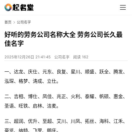
首页
公司名字
好听的劳务公司名称大全 劳务公司长久最
佳名字
2025年12月26日 21:41:45
公司名字
阅读 162
一、达龙、庆仕、元东、良复、星川、顺盛、跃全、腾发、
泓琛、格梦、涛成、立仕。
二、吉相、博仕、凤佳、兆正、火利、泰耀、帆硕、惠金、
圣语、旺铁、启林、洁麦。
三、超润、优升、至超、艾川、川凤、拓丝、海科、江禾、
豪览、纳特、飞罗、朗庆。