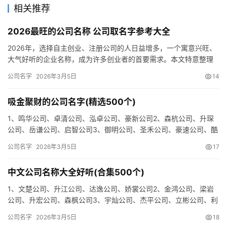
相关推荐
2026最旺的公司名称 公司取名字参考大全
2026年，选择自主创业、注册公司的人日益增多，一个寓意兴旺、
大气好听的企业名称，成为许多创业者的首要需求。本文特意整理
了适合今年使用的公司名称，融合传统吉祥用字与各行业常用关键
公司名字
2026年3月5日
14
词…
吸金聚财的公司名字(精选500个)
1、鸣华公司、卓清公司、泓卓公司、豪新公司2、森杭公司、升琛
公司、岳谦公司、启智公司3、御明公司、圣禾公司、豪速公司、酷
盈公司4、思禾公司、逸财公司、蓝茉公司、博霖公司5、蓝达公
公司名字
2026年3月5日
17
司…
中文公司名称大全好听(合集500个)
1、文楚公司、升江公司、达逸公司、娇裳公司2、金鸿公司、梁岩
公司、升宏公司、森枫公司3、宇灿公司、杰平公司、立彬公司、利
森公司4、帆域公司、仁秦公司、凯晟公司、庆澜公司5、勤裕公
公司名字
2026年3月5日
18
司…