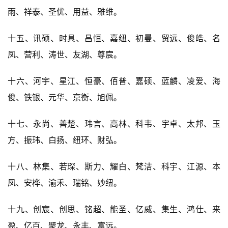
雨、祥泰、圣优、用益、雅维。
十五、讯硕、时具、昌恒、嘉纽、初曼、贸远、俊皓、名
凤、营利、涛世、友湖、尊宸。
十六、河宇、星江、恒豪、佰普、嘉硕、蓝麟、凌爱、海
俊、铁银、元华、京衡、旭佩。
十七、永尚、善楚、玮言、高林、科韦、宇卓、太邦、玉
方、振玮、白扬、纽环、财弘。
十八、林集、若琛、斯力、耀白、梵洁、科宇、江源、本
凤、安桦、渝禾、瑞铭、妙纽。
十九、创宸、创思、铭超、能圣、亿威、集生、鸿仕、来
盈、亿百、聚龙、永丰、富远。