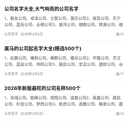
公司名字大全,大气响亮的公司名字
1、枫友公司、卓滨公司、立智公司、晟乐公司2、辰亚公司、天宁
公司、蓝岳公司、云橙公司3、振洋公司、御御公司、辉源公司、维
才公司4、沐聪公司、康祥公司、万搏公司、康正公司5、峻瑄公
公司名字
2026年3月5日
15
司…
属马的公司起名字大全(精选500个)
1、虹鹏公司、耀帆公司、峰群公司、槿兆公司2、平隆公司、杰汉
公司、蓝益公司、伟鸣公司3、宸启公司、宏志公司、盛财公司、谷
禧公司4、青达公司、杰林公司、友艺公司、生俊公司5、驰群公
公司名字
2026年3月5日
17
司…
2026年新版最旺的公司名称500个
1、信域公司、聪峰公司、悦翔公司、成晨公司2、辰盛公司、鼎启
公司、杉佳公司、梦西公司3、新虎公司、昌酷公司、翰承公司、霆
彩公司4、众万公司、奥途公司、祥枫公司、曼顺公司5、恒健公
公司名字
2026年3月5日
16
司…