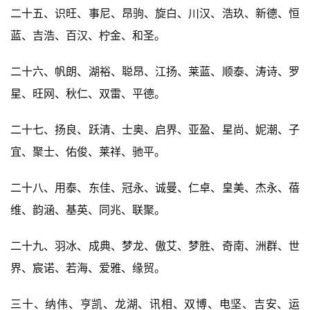
二十五、识旺、事尼、昂驹、旋白、川汉、浩玖、新德、恒
蓝、吉浩、百汉、柠金、和圣。
二十六、帆朗、湖裕、聪昂、江扬、莱蓝、顺泰、涛诗、罗
星、旺网、秋仁、双雷、平德。
二十七、扬良、跃清、士奥、启界、亚盈、星尚、妮潮、子
宜、聚士、佑俊、莱祥、驰平。
二十八、用泰、东佳、冠永、诚曼、仁卓、皇美、杰永、蓓
维、韵涵、基英、同兆、联聚。
二十九、羽冰、成典、梦龙、傲艾、梦胜、奇南、洲群、世
界、宸诺、若海、爱雅、缘贸。
三十、纳伟、亨凯、龙湖、讯相、双博、电坚、吉安、运