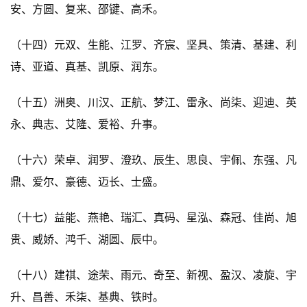
安、方圆、复来、邵键、高禾。
（十四）元双、生能、江罗、齐宸、坚具、策清、基建、利
诗、亚道、真基、凯原、润东。
（十五）洲奥、川汉、正航、梦江、雷永、尚柒、迎迪、英
永、典志、艾隆、爱裕、升事。
（十六）荣卓、润罗、澄玖、辰生、思良、宇佩、东强、凡
鼎、爱尔、豪德、迈长、士盛。
（十七）益能、燕艳、瑞汇、真码、星泓、森冠、佳尚、旭
贵、威娇、鸿千、湖圆、辰中。
（十八）建祺、途荣、雨元、奇至、新视、盈汉、凌旋、宇
升、昌善、禾柒、基典、铁时。