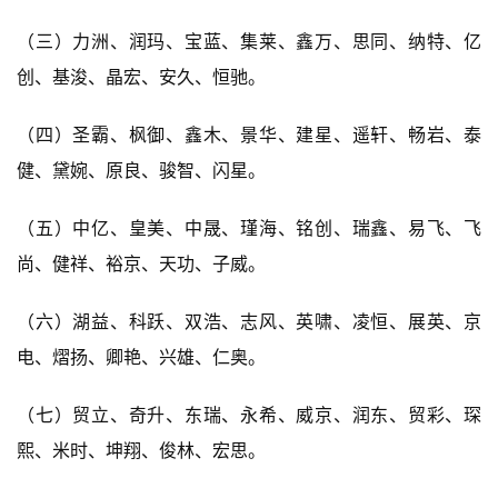
（三）力洲、润玛、宝蓝、集莱、鑫万、思同、纳特、亿
创、基浚、晶宏、安久、恒驰。
（四）圣霸、枫御、鑫木、景华、建星、遥轩、畅岩、泰
健、黛婉、原良、骏智、闪星。
（五）中亿、皇美、中晟、瑾海、铭创、瑞鑫、易飞、飞
尚、健祥、裕京、天功、子威。
（六）湖益、科跃、双浩、志风、英啸、凌恒、展英、京
电、熠扬、卿艳、兴雄、仁奥。
（七）贸立、奇升、东瑞、永希、威京、润东、贸彩、琛
熙、米时、坤翔、俊林、宏思。