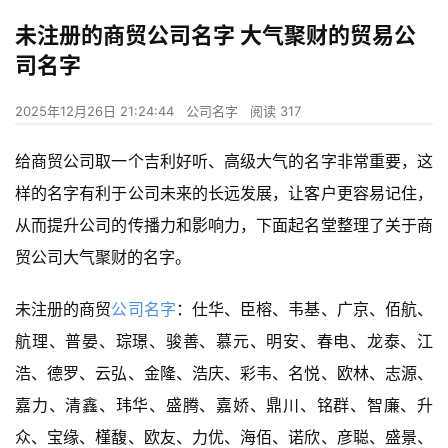
未注册的商贸公司名字 大气聚财的贸易公
司名字
2025年12月26日 21:24:44
公司名字
阅读 317
给商贸公司取一个吉利好听、高级大气的名字非常重要，这
样的名字有利于公司未来的长远发展，让客户更容易记住，
从而提升公司的传播力和影响力，下面起名堂整理了关于商
贸公司大气聚财的名字。
未注册的商贸
公司名字
：仕华、臣榕、韦基、广京、佰航、
航理、普晏、琮璟、骏善、慕元、明安、春电、龙泰、江
浩、德罗、云弘、金隆、浩庆、彩韦、名悦、欧林、志源、
嘉力、清鑫、玮华、盛腾、嘉娇、鼎川、铭群、智廉、升
众、宝缘、槿馥、欧友、力优、海佰、诺欣、彦聪、盛景、