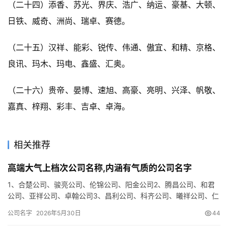
（二十四）添香、苏光、界庆、浩广、纳运、豪基、大顿、
日铁、威奇、洲尚、瑞卓、赛德。
（二十五）汉祥、能彩、锐传、伟通、傲宜、和精、京格、
良讯、玛木、玛电、鑫盛、汇奥。
（二十六）贵帝、晏博、速旭、高豪、亮明、兴泽、帆敬、
嘉真、梓翔、彩丰、吉卓、卓海。
相关推荐
高端大气上档次公司名称,内涵有气质的公司名字
1、合楚公司、骏亮公司、伦锦公司、阳金公司2、腾昌公司、和君
公司、亚祥公司、卓翰公司3、昌利公司、科齐公司、曦祥公司、仁
联公司4、佑峰公司、艺晶公司、俊尊公司、言桦公司5、艺声公
公司名字
2026年5月30日
44
司…