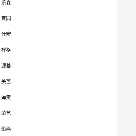
、乐森
、宜园
、仕宏
、祥格
、源基
、美芭
、婵麦
、荣艺
、聚燕