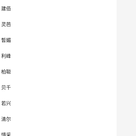
、建佰
、灵芭
、皙媚
、利峰
、柏聪
、贝千
、若兴
、清尔
、惜采