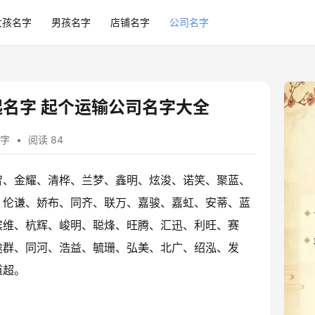
女孩名字
男孩名字
店铺名字
公司名字
名字 起个运输公司名字大全
字
•
阅读 84
智、金耀、清桦、兰梦、鑫明、炫浚、诺笑、聚蓝、
、伦谦、娇布、同齐、联万、嘉骏、嘉虹、安蒂、蓝
滨维、杭辉、峻明、聪烽、旺腾、汇迅、利旺、赛
途群、同河、浩益、毓珊、弘美、北广、绍泓、发
道超。