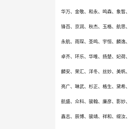
华万、金敬、和永、鸣森、象皙
锋百、京润、秋杰、玉格、航思
永航、雨琛、圣鸣、宇恒、麟逸
卓齐、环乐、华唯、扬楚、妃荷
麟安、荣汇、洋冬、丝妙、美帆
亮广、琳武、杉正、格生、黛希
航盛、众科、骏翰、廉彦、影妙
鑫志、辰博、骏靖、祥和、缇汝