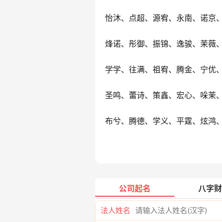
怡沐、点超、源宥、永南、诺京
烽诺、彤御、振锦、逸骏、茉薇
学学、往满、祖宥、腾金、宁优
圣鸣、蕾诗、策鑫、宏心、哚茉
布兮、腾德、学义、平霆、炫鸿
公司起名
八字财
法人姓名