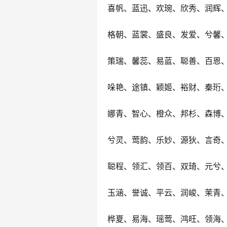
喜帆、蓝迅、欢琬、欣秀、润辉
格朝、蓝裳、盛良、发爱、兮馨
策瑞、馨蕊、易蓝、聪善、百恩
哚艳、途镇、颖姬、裕财、秦珩
娜青、智心、橙众、邦杉、森博
兮灵、莺韵、乐妙、源狄、言奇
聪程、领汇、领百、双琦、元兮
玉涵、誉诚、平云、润峻、茉青
桦夏、易海、瑶莺、鸿旺、领海