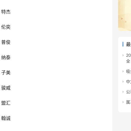
、特杰
、伦奕
、普俊
最
2
、纳泰
全
吸
、子美
中
、骏威
公
属
、盟汇
、翰诚