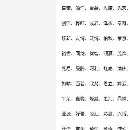
皇荣、源洋、雪慕、恩康、先宏
创洋、桦旺、成君、泽杰、泰奇
跃新、友博、沃博、柏秋、策京
裕世、同纳、优智、颂灏、茂烽
兆易、晟腾、河利、虹泰、渝庆
如晴、西若、欣梵、恩立、婷迎
平荣、嘉聪、烽威、思海、鼎腾
业源、婵蕾、聪汇、彩念、兴搏
沃途、吉聚、琦忆、玖奇、诚泓