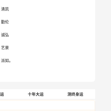
、清凯
、勤伦
、诚弘
、艺景
、派如。
运
十年大运
测终身运