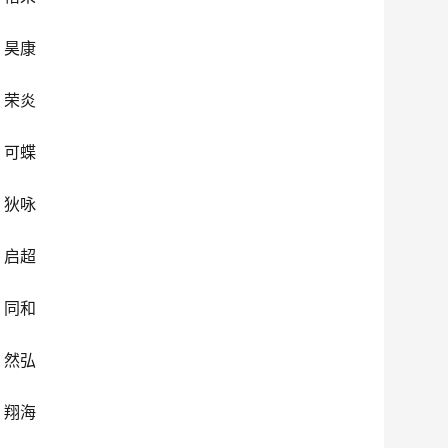
、昊康
、荣炎
、可蝶
、狄咏
、启超
、同和
、然弘
、翔海