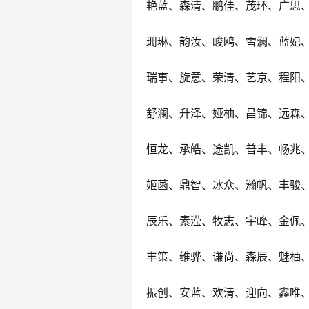
艳蓝、森清、鹏佳、茂环、广思
珊琳、韵汝、峻鸥、雪澜、蓝妃
瑞事、旋意、荣清、艺京、程阳
舒澜、升泽、娅柚、昌锦、远森
恒龙、承皓、途凯、普丰、畅兆
姬菡、鼎智、冰众、瀚帆、丰骏
辰乐、素滢、牧志、宇峰、金佩
丰策、维骅、谦尚、森辰、魅柚
振创、安蓝、欢清、迎向、鑫唯