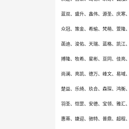
蓝双、盛升、鑫伟、源圣、庆寒
众冠、策金、希瑜、梵萌、萱隆
菡迪、浚佑、天瑞、蓝格、凯江
搏隆、牧希、星彬、亘同、佳亮
尚澜、亮凯、德万、峰文、易域
楚益、乐绮、玖合、森琛、鸿衡
羽圣、恺罡、安德、宝领、雅汇
惠蒂、婕迎、驰特、普鼎、超程