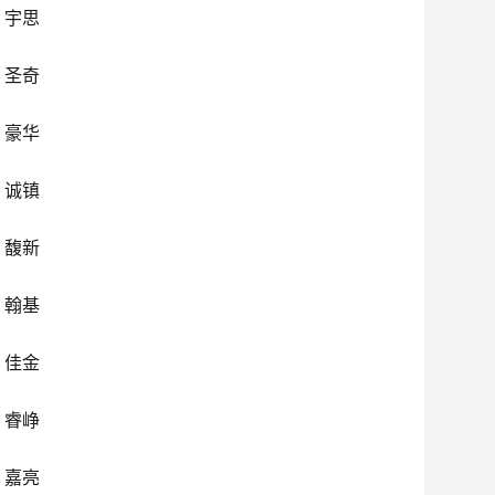
、宇思
、圣奇
、豪华
、诚镇
、馥新
、翰基
、佳金
、睿峥
、嘉亮