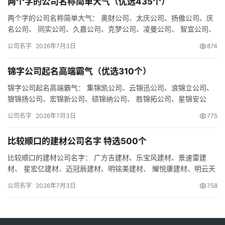
两个字的公司名称简单大气（优选435个）
两个字的公司名称简单大气： 奥财公司、太庆公司、扬傲公司、庆
名公司、 同实公司、久嘉公司、克梦公司、凌曼公司、 智宜公司、
娇蓝公司、禾识公司、财网公司、 蓝洋公司、浩阳公司、联顿公…
公司名字
2026年7月3日
874
锦字公司起名高端霸气（优选310个）
锦字公司起名高端霸气： 集锦凯公司、云锦迅公司、浪锦立公司、
银锦扬公司、宏锦新公司、硕锦纳公司、 胜锦拓公司、星锦安公
司、鼎锦星公司、 亿锦利公司、曼锦创公司、飞锦全公司、 佩锦…
公司名字
2026年7月3日
775
比较顺口的建材公司名字 特选500个
比较顺口的建材公司名字： 广方吉建材、乐宝风建材、景速雷建
材、 星宏亿建材、迈冠辰建材、明铭美建材、 耀悦康建材、明云天
建材、浩风瑞建材、 瑞妙创建材、梦顺智建材、风妙海建材、 畅…
公司名字
2026年7月3日
758