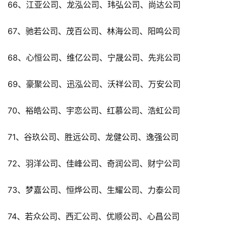
66、江亚公司、龙泓公司、玮弘公司、尚达公司
67、驰若公司、茂百公司、林海公司、阳鸣公司
68、心恒公司、维亿公司、宁晟公司、先兆公司
69、豪聚公司、迅泓公司、沃祥公司、万安公司
70、裕皓公司、宇恋公司、红慕公司、浩虹公司
71、谷玖公司、胜远公司、龙健公司、逸强公司
72、羽洋公司、佳峰公司、奇润公司、财宁公司
73、梦嘉公司、恒烨公司、生耀公司、力泰公司
74、若众公司、西汇公司、优顺公司、心昌公司