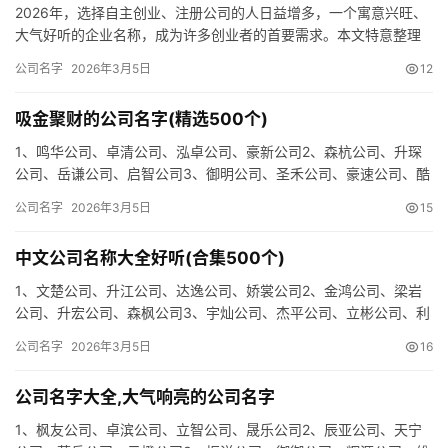
2026年，选择自主创业、注册公司的人日益增多，一个寓意兴旺、
大气好听的企业名称，成为许多创业者的首要需求。本文特意整理
了适合今年使用的公司名称，融合传统吉祥用字与各行业常用关键
公司名字
2026年3月5日
12
词…
吸金聚财的公司名字(精选500个)
1、鸣华公司、卓清公司、泓卓公司、豪新公司2、森杭公司、升琛
公司、岳谦公司、启智公司3、御明公司、圣禾公司、豪速公司、酷
盈公司4、思禾公司、逸财公司、蓝茉公司、博霖公司5、蓝达公
公司名字
2026年3月5日
15
司…
中文公司名称大全好听(合集500个)
1、文楚公司、升江公司、达逸公司、娇裳公司2、金鸿公司、梁岩
公司、升宏公司、森枫公司3、宇灿公司、杰平公司、立彬公司、利
森公司4、帆域公司、仁秦公司、凯晟公司、庆澜公司5、勤裕公
公司名字
2026年3月5日
16
司…
公司名字大全,大气响亮的公司名字
1、枫友公司、卓滨公司、立智公司、晟乐公司2、辰亚公司、天宁