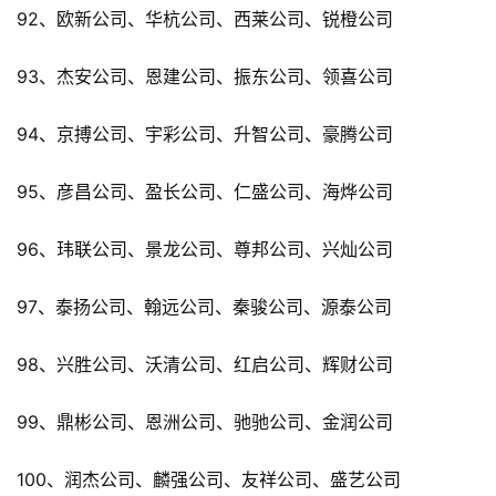
92、欧新公司、华杭公司、西莱公司、锐橙公司
93、杰安公司、恩建公司、振东公司、领喜公司
94、京搏公司、宇彩公司、升智公司、豪腾公司
95、彦昌公司、盈长公司、仁盛公司、海烨公司
96、玮联公司、景龙公司、尊邦公司、兴灿公司
97、泰扬公司、翰远公司、秦骏公司、源泰公司
98、兴胜公司、沃清公司、红启公司、辉财公司
99、鼎彬公司、恩洲公司、驰驰公司、金润公司
100、润杰公司、麟强公司、友祥公司、盛艺公司