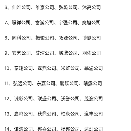
6、仙唯公司、维京公司、弘乾公司、沐高公司
7、璟祥公司、富诚公司、宇强公司、奥旭公司
8、同科公司、振骏公司、拓源公司、博恩公司
9、安艺公司、艾瑄公司、城鼎公司、羽佑公司
10、泰翔公司、霆鼎公司、米虹公司、慕渝公司
11、弘远公司、东嘉公司、鹏跃公司、晴露公司
12、诚彩公司、联盛公司、沃誉公司、茂途公司
13、启鸣公司、秋鼎公司、柏永公司、道丰公司
14、谦浩公司、邦喜公司、扬邦公司、达灿公司