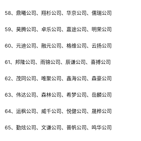
58、鼎曦公司、翔杉公司、华京公司、儒瑞公司
59、昊腾公司、卓乐公司、嘉途公司、明荣公司
60、元迪公司、融元公司、格维公司、云扬公司
61、邦隆公司、雨锦公司、辰谦公司、喜搏公司
62、茂同公司、唯聚公司、鑫海公司、森豪公司
63、伟达公司、森林公司、希梦公司、岳麟公司
64、运枫公司、威千公司、悦健公司、晟桦公司
65、勤炫公司、文谦公司、普帆公司、鸣华公司