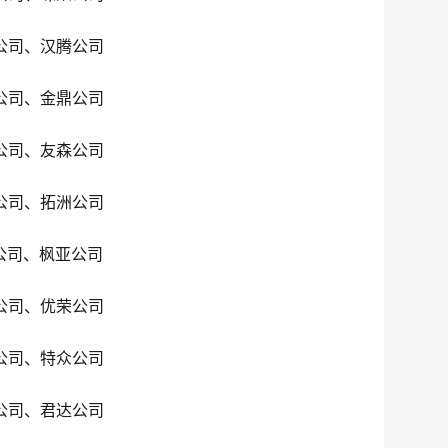
公司、汉腾公司
公司、金鼎公司
公司、友森公司
公司、拓洲公司
公司、枫亚公司
公司、优荣公司
公司、特众公司
公司、君达公司