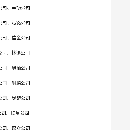
公司、丰扬公司
公司、泓铭公司
公司、信金公司
公司、林迅公司
公司、旭灿公司
公司、洲鹏公司
公司、晟楚公司
公司、聪景公司
公司、琛众公司