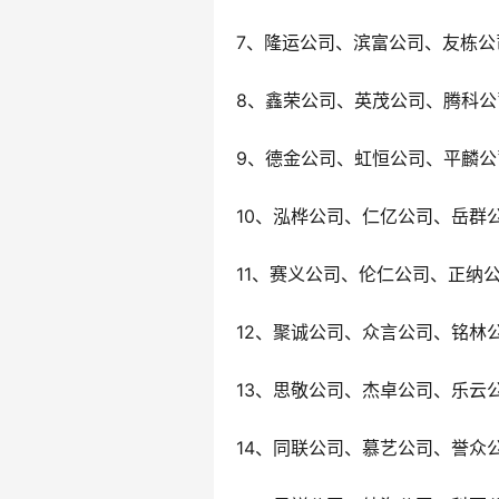
7、隆运公司、滨富公司、友栋公
8、鑫荣公司、英茂公司、腾科公
9、德金公司、虹恒公司、平麟公
10、泓桦公司、仁亿公司、岳群
11、赛义公司、伦仁公司、正纳
12、聚诚公司、众言公司、铭林
13、思敬公司、杰卓公司、乐云
14、同联公司、慕艺公司、誉众