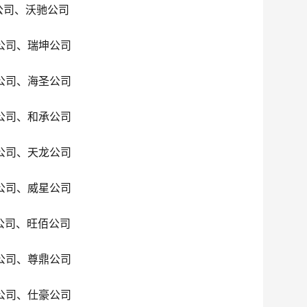
公司、沃驰公司
公司、瑞坤公司
公司、海圣公司
公司、和承公司
公司、天龙公司
公司、威星公司
公司、旺佰公司
公司、尊鼎公司
公司、仕豪公司