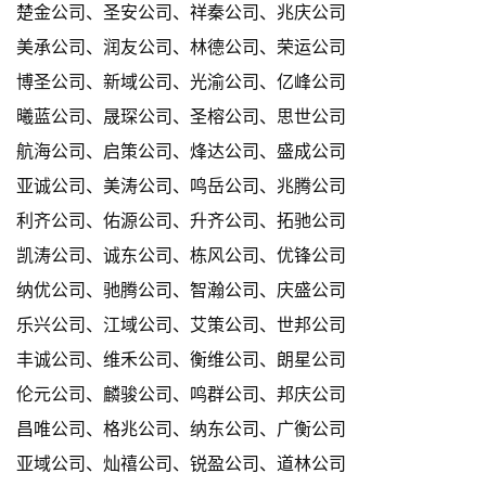
楚金公司、圣安公司、祥秦公司、兆庆公司
美承公司、润友公司、林德公司、荣运公司
博圣公司、新域公司、光渝公司、亿峰公司
曦蓝公司、晟琛公司、圣榕公司、思世公司
航海公司、启策公司、烽达公司、盛成公司
亚诚公司、美涛公司、鸣岳公司、兆腾公司
利齐公司、佑源公司、升齐公司、拓驰公司
凯涛公司、诚东公司、栋风公司、优锋公司
纳优公司、驰腾公司、智瀚公司、庆盛公司
乐兴公司、江域公司、艾策公司、世邦公司
丰诚公司、维禾公司、衡维公司、朗星公司
伦元公司、麟骏公司、鸣群公司、邦庆公司
昌唯公司、格兆公司、纳东公司、广衡公司
亚域公司、灿禧公司、锐盈公司、道林公司