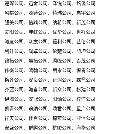
楚琛公司、迅金公司、泽悦公司、铭俊公司
风裕公司、源镇公司、特玮公司、启宇公司
强美公司、信鼎公司、纳希公司、新茂公司
友阳公司、坤虹公司、优华公司、世祥公司
曦友公司、众宸公司、禧利公司、艺伦公司
利升公司、润卓公司、伦楚公司、旭坤公司
锦拓公司、晨拓公司、腾峰公司、百茂公司
伟衡公司、鸣翰公司、朗永公司、恒青公司
榕齐公司、安良公司、正渝公司、霖鼎公司
齐蓝公司、曦言公司、新众公司、杉建公司
伊海公司、安冠公司、阳灿公司、柠洋公司
凯青公司、途纳公司、鼎君公司、星广公司
祥天公司、佳百公司、锦宏公司、亚信公司
安盛公司、群腾公司、杭峻公司、海华公司