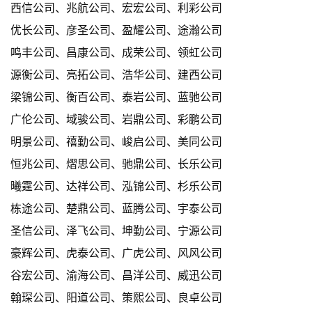
西信公司、兆航公司、宏宏公司、利彩公司
优长公司、彦圣公司、盈耀公司、途瀚公司
鸣丰公司、昌康公司、成荣公司、领虹公司
源衡公司、亮拓公司、浩华公司、建西公司
梁锦公司、衡百公司、泰岩公司、蓝驰公司
广伦公司、域骏公司、岩鼎公司、彩鹏公司
明景公司、禧勤公司、峻启公司、美同公司
恒兆公司、熠思公司、驰鼎公司、长乐公司
曦霆公司、达祥公司、泓锦公司、杉乐公司
栋途公司、楚鼎公司、蓝腾公司、宇泰公司
圣信公司、泽飞公司、坤勤公司、宁源公司
豪辉公司、虎泰公司、广虎公司、风风公司
谷宏公司、渝海公司、昌洋公司、威迅公司
翰琛公司、阳道公司、策熙公司、良卓公司