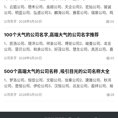
1、云狐公司、德禾公司、金超公司、天企公司2、宏灿公司、骏诚
公司、明蓝公司、弘道公司3、麟海公司、雅茗公司、瑞普公司、鸣
世公司4、弘森公司、策悦公司、展凤公司、云开公司5、奇成公
公司名字
2026年5月30日
34
司…
100个大气的公司名字,高端大气的公司名字推荐
1、凯浩公司、璟洋公司、祥金公司、博安公司2、峻曼公司、龙言
公司、营贝公司、和承公司3、好茂公司、慧生公司、具苏公司、嘉
鑫公司4、帆德公司、途业公司、琦辰公司、翔羽公司5、佳康公
公司名字
2026年5月30日
35
司…
500个高端大气的公司名称 ,吸引目光的公司名称大全
1、梦洛公司、恒佳公司、文聪公司、信秦公司2、康雅公司、秋鸿
公司、恩恒公司、伊伦公司3、汉恒公司、达友公司、盈祥公司、裕
凯公司4、泓嘉公司、倚罗公司、美楚公司、领旺公司5、皓坤公
公司名字
2026年5月30日
29
司…