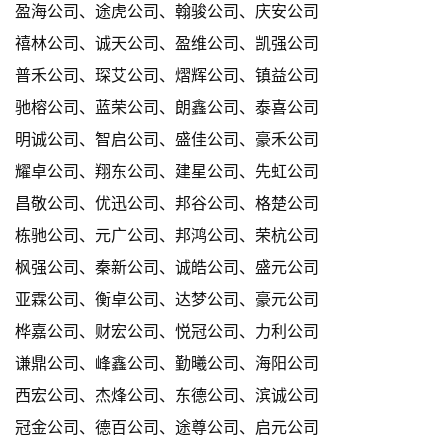
盈海公司、途虎公司、翰骏公司、庆安公司
禧林公司、诚天公司、盈维公司、凯强公司
普禾公司、琛艾公司、熠辉公司、镇益公司
驰榕公司、蓝荣公司、朗鑫公司、泰喜公司
明诚公司、智启公司、盛佳公司、豪禾公司
耀卓公司、翔东公司、建星公司、先虹公司
昌敬公司、优迅公司、邦谷公司、格楚公司
栋驰公司、元广公司、邦鸿公司、荣杭公司
枫强公司、秦新公司、诚皓公司、盛元公司
亚霖公司、衡卓公司、达梦公司、豪元公司
桦嘉公司、财宏公司、悦冠公司、力利公司
谦鼎公司、峰鑫公司、勤曦公司、海阳公司
西宏公司、杰烽公司、东德公司、滨诚公司
冠金公司、德百公司、途尊公司、启元公司