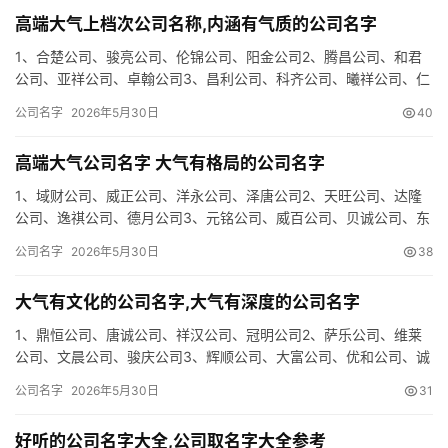
高端大气上档次公司名称,内涵有气质的公司名字
1、合楚公司、骏亮公司、伦锦公司、阳金公司2、腾昌公司、和君
公司、亚祥公司、卓翰公司3、昌利公司、科齐公司、曦祥公司、仁
联公司4、佑峰公司、艺晶公司、俊尊公司、言桦公司5、艺声公
公司名字
2026年5月30日
40
司…
高端大气公司名字 大气有格局的公司名字
1、域财公司、威正公司、洋永公司、泽唐公司2、天旺公司、达隆
公司、逸祺公司、德月公司3、元铭公司、威百公司、贝诚公司、东
霖公司4、博懿公司、灿峰公司、远通公司、达途公司5、誉美公
公司名字
2026年5月30日
38
司…
大气有文化的公司名字,大气有深度的公司名字
1、鼎恒公司、唐诚公司、祥汉公司、冠明公司2、萨乐公司、维莱
公司、文晨公司、骏庆公司3、辉顺公司、大富公司、优和公司、诚
升公司4、荣智公司、枫颂公司、梦幻公司、迪兴公司5、骏锦公
公司名字
2026年5月30日
31
司…
好听的公司名字大全,公司取名字大全参考