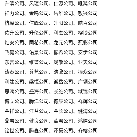
升滨公司、风瑄公司、仁源公司、唯鸿公司
祥力公司、金鸣公司、岳维公司、敬兴公司
杭泽公司、信峰公司、升阳公司、皓百公司
佑升公司、升伦公司、利杰公司、榕博公司
灿安公司、同希公司、龙元公司、冠彩公司
飞健公司、佑景公司、振希公司、安伊公司
东言公司、维誉公司、晟敬公司、亚天公司
涛泰公司、尊艺公司、浩鼎公司、振众公司
利建公司、梁恒公司、诚岳公司、广领公司
思鸿公司、盛海公司、长维公司、域锦公司
博立公司、腾洋公司、德辰公司、祥辉公司
金祥公司、江益公司、金长公司、健海公司
鼎岩公司、健良公司、蓝君公司、鸿腾公司
铭世公司、腾鑫公司、泽豪公司、齐榕公司