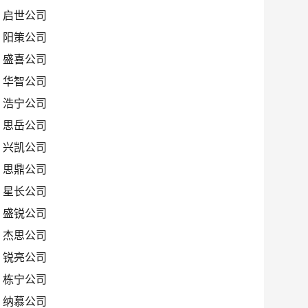
、启世公司
、阳策公司
、盛喜公司
、华智公司
、浩宁公司
、思岳公司
、兴凯公司
、思鼎公司
、星长公司
、盛锐公司
、杰思公司
、锐亮公司
、栋宁公司
、纳慕公司