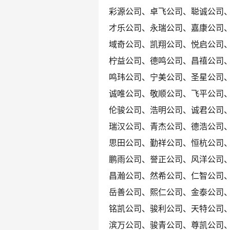
彩源公司、卓飞公司、聪诚公司
才乐公司、永瑞公司、嘉康公司
域奇公司、凯翔公司、悦启公司
柠益公司、德鸣公司、昌禧公司
鸣玮公司、宁美公司、圣星公司
诚唯公司、敬顺公司、飞平公司
伦骏公司、浩明公司、诚君公司
瑞汉公司、青杰公司、德浩公司
思田公司、勤祥公司、恒杭公司
鹏雨公司、誉正公司、风洋公司
昌瀚公司、然希公司、仁智公司
岳善公司、熙仁公司、金泰公司
铭凯公司、骏利公司、天特公司
滨万公司、骏青公司、尊凯公司