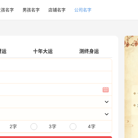
女孩名字
男孩名字
店铺名字
公司名字
财运
十年大运
测终身运
2字
3字
4字