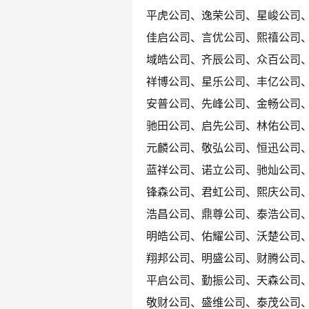
平虎公司、逸荣公司、星峻公司
佳启公司、言优公司、熙禧公司
域皓公司、齐辰公司、众百公司
祥博公司、星乐公司、丰亿公司
安普公司、先峰公司、金畅公司
驰田公司、启先公司、林佑公司
元麟公司、敬弘公司、恒迅公司
蓝祥公司、诺立公司、驰灿公司
锋森公司、君虹公司、熙庆公司
浩昌公司、鼎尊公司、泰浩公司
明皓公司、佑耀公司、沃楚公司
翔邦公司、明盛公司、财腾公司
平启公司、勤振公司、天森公司
敬财公司、盛维公司、泰茂公司