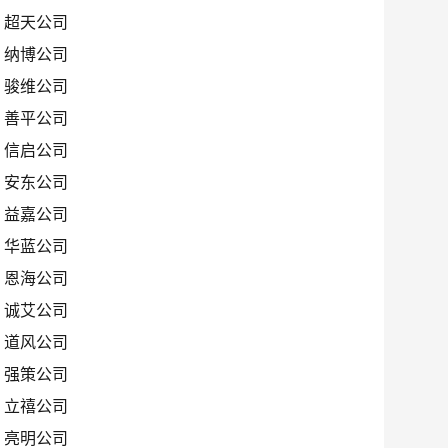
、超天公司
、纳博公司
、骏维公司
、善平公司
、信启公司
、安东公司
、益嘉公司
、华蓝公司
、恩海公司
、诚艾公司
、道风公司
、强策公司
、立禧公司
、亮明公司