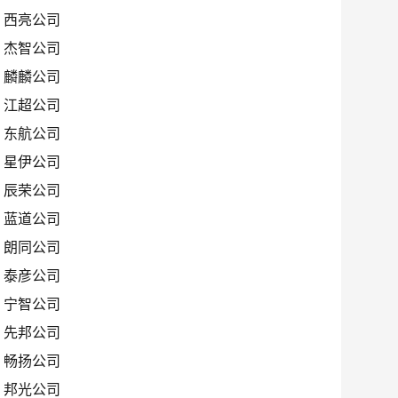
、西亮公司
、杰智公司
、麟麟公司
、江超公司
、东航公司
、星伊公司
、辰荣公司
、蓝道公司
、朗同公司
、泰彦公司
、宁智公司
、先邦公司
、畅扬公司
、邦光公司