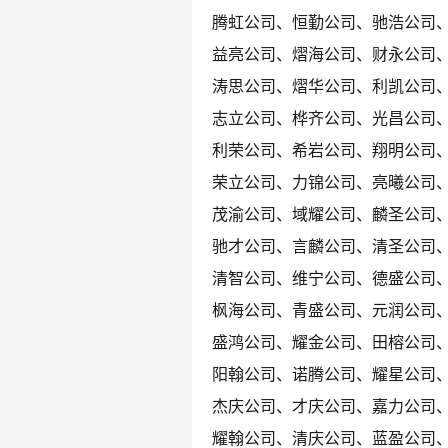
腾虹公司、恒勤公司、驰浩公司
益亮公司、熠海公司、财永公司
涛思公司、熠华公司、利凯公司
志立公司、桦齐公司、光昌公司
利荣公司、希岩公司、翔明公司
荣立公司、力锦公司、亮曦公司
茂渝公司、域耀公司、麟圣公司
驰才公司、言麟公司、清圣公司
清智公司、维宁公司、德盛公司
枫海公司、青盛公司、元润公司
盛鸿公司、耀金公司、田榕公司
阳翰公司、诺腾公司、耀星公司
杰庆公司、才庆公司、嘉力公司
耀翰公司、清庆公司、蓝盈公司