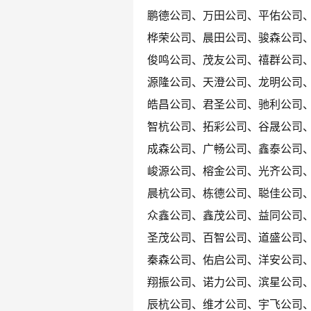
鹏德公司、万田公司、平佑公司
桦荣公司、晨田公司、骏森公司
俊鸣公司、茂友公司、禧群公司
源隆公司、天澄公司、龙明公司
皓昌公司、君圣公司、驰利公司
智杭公司、拓彩公司、谷晟公司
成森公司、广畅公司、鑫泰公司
峻源公司、榕金公司、光齐公司
晨杭公司、栋德公司、聪佳公司
众鑫公司、鑫茂公司、益同公司
圣茂公司、百智公司、道盛公司
秦森公司、佑启公司、洋安公司
翔振公司、诺力公司、滨星公司
辰杭公司、维才公司、宇飞公司