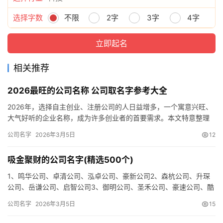
选择字数
不限
2字
3字
4字
相关推荐
2026最旺的公司名称 公司取名字参考大全
2026年，选择自主创业、注册公司的人日益增多，一个寓意兴旺、
大气好听的企业名称，成为许多创业者的首要需求。本文特意整理
了适合今年使用的公司名称，融合传统吉祥用字与各行业常用关键
公司名字
2026年3月5日
12
词…
吸金聚财的公司名字(精选500个)
1、鸣华公司、卓清公司、泓卓公司、豪新公司2、森杭公司、升琛
公司、岳谦公司、启智公司3、御明公司、圣禾公司、豪速公司、酷
盈公司4、思禾公司、逸财公司、蓝茉公司、博霖公司5、蓝达公
公司名字
2026年3月5日
15
司…