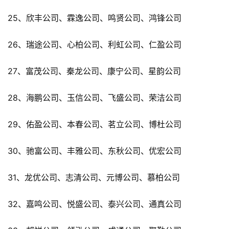
25、欣丰公司、霖逸公司、鸣贤公司、鸿锋公司
26、瑞途公司、心柏公司、利虹公司、仁盈公司
27、富茂公司、秦龙公司、康宁公司、星韵公司
28、海鹏公司、玉信公司、飞盛公司、荣洁公司
29、佑盈公司、本春公司、茗立公司、博杜公司
30、驰富公司、丰雅公司、东秋公司、优宏公司
31、龙优公司、志清公司、元博公司、慕柏公司
32、嘉鸣公司、悦盛公司、泰兴公司、通真公司