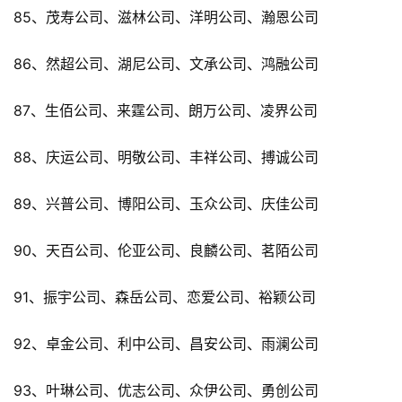
85、茂寿公司、滋林公司、洋明公司、瀚恩公司
86、然超公司、湖尼公司、文承公司、鸿融公司
87、生佰公司、来霆公司、朗万公司、凌界公司
88、庆运公司、明敬公司、丰祥公司、搏诚公司
89、兴普公司、博阳公司、玉众公司、庆佳公司
90、天百公司、伦亚公司、良麟公司、茗陌公司
91、振宇公司、森岳公司、恋爱公司、裕颖公司
92、卓金公司、利中公司、昌安公司、雨澜公司
93、叶琳公司、优志公司、众伊公司、勇创公司