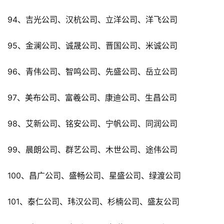
94、吉光公司、汉杭公司、立洋公司、洋飞公司
95、金澜公司、诚晟公司、晋国公司、米诚公司
96、青伟公司、智鸣公司、先盛公司、岳立公司
97、美布公司、富羲公司、康迪公司、生昌公司
98、艾新公司、铭安公司、宁帆公司、同润公司
99、晨朗公司、群艺公司、木世公司、途伟公司
100、昌广公司、盛畅公司、星盛公司、绿渡公司
101、泰仁公司、玮汉公司、杉楠公司、盛友公司