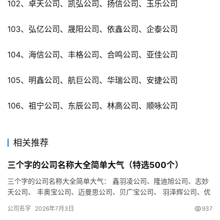
102、卓天公司、凯弘公司、扬信公司、玉乐公司
103、弘亿公司、晟阳公司、依鑫公司、企泰公司
104、海信公司、丰格公司、合鸣公司、亚佳公司
105、明鑫公司、航巨公司、华瑞公司、安捷公司
106、祖宁公司、东辰公司、林高公司、顺咏公司
相关推荐
三个字的公司名称大全简单大气（特选500个）
三个字的公司名称大全简单大气： 鑫羽凌公司、隆迪旭公司、志妙
天公司、 丰奥宝公司、迈曼思公司、贝广宝公司、 羽泽辉公司、优
翰旭公司、庆立嘉公司、 辰德锐公司、广维润公司、邦跃曼公司…
公司名字
2026年7月3日
937