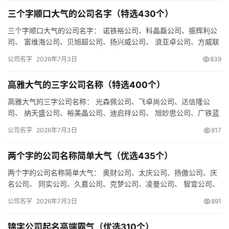
三个字顺口大气的公司名字（特选430个）
三个字顺口大气的公司名字： 诺铁裕公司、科晶磊公司、振辉利公
司、 富维海公司、贝旭超公司、扬兴威公司、 浪亚卓公司、方威联
公司、欧瑞卓公司、 盛佰天公司、奥频景公司、硕傲乐公司、 …
公司名字
2026年7月3日
839
高雅大气的三字公司名称（特选400个）
高雅大气的三字公司名称： 光森佩公司、飞卓尚公司、达信隆公
司、 纳天盛公司、裕美晶公司、迪启祥公司、 旭妙思公司、广铁蓝
公司、环全傲公司、 森盛飞公司、天泽宝公司、森集铭公司、 时…
公司名字
2026年7月3日
817
两个字的公司名称简单大气（优选435个）
两个字的公司名称简单大气： 奥财公司、太庆公司、扬傲公司、庆
名公司、 同实公司、久嘉公司、克梦公司、凌曼公司、 智宜公司、
娇蓝公司、禾识公司、财网公司、 蓝洋公司、浩阳公司、联顿公…
公司名字
2026年7月3日
891
锦字公司起名高端霸气（优选310个）