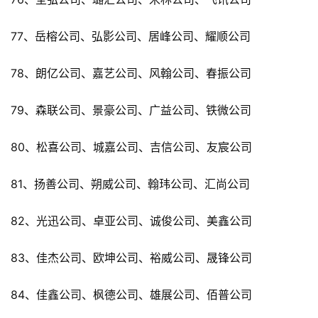
77、岳榕公司、弘影公司、居峰公司、耀顺公司
78、朗亿公司、嘉艺公司、风翰公司、春振公司
79、森联公司、景豪公司、广益公司、铁微公司
80、松喜公司、城嘉公司、吉信公司、友宸公司
81、扬善公司、朔威公司、翰玮公司、汇尚公司
82、光迅公司、卓亚公司、诚俊公司、美鑫公司
83、佳杰公司、欧坤公司、裕威公司、晟锋公司
84、佳鑫公司、枫德公司、雄展公司、佰普公司