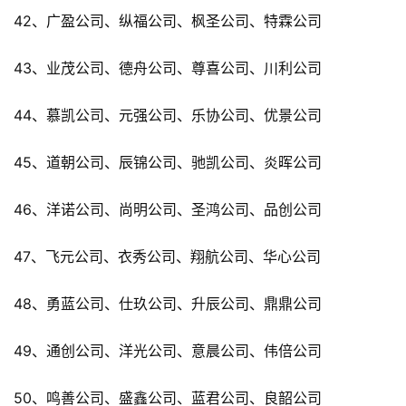
42、广盈公司、纵福公司、枫圣公司、特霖公司
43、业茂公司、德舟公司、尊喜公司、川利公司
44、慕凯公司、元强公司、乐协公司、优景公司
45、道朝公司、辰锦公司、驰凯公司、炎晖公司
46、洋诺公司、尚明公司、圣鸿公司、品创公司
47、飞元公司、衣秀公司、翔航公司、华心公司
48、勇蓝公司、仕玖公司、升辰公司、鼎鼎公司
49、通创公司、洋光公司、意晨公司、伟倍公司
50、鸣善公司、盛鑫公司、蓝君公司、良韶公司