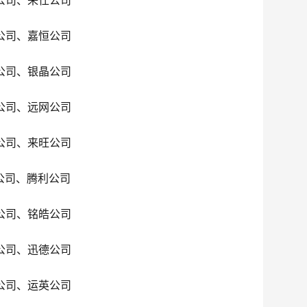
公司、来仕公司
公司、嘉恒公司
公司、银晶公司
公司、远网公司
公司、来旺公司
公司、腾利公司
公司、铭皓公司
公司、迅德公司
公司、运英公司