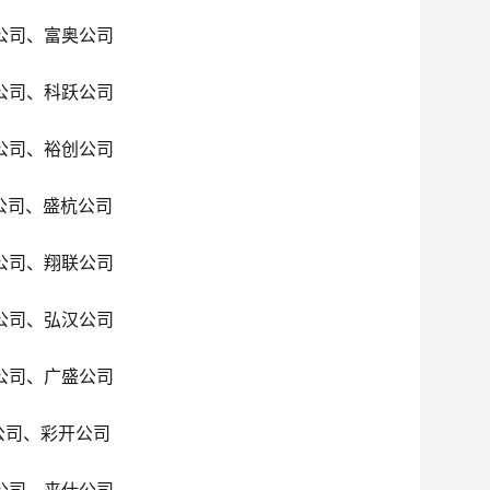
公司、富奥公司
公司、科跃公司
公司、裕创公司
公司、盛杭公司
公司、翔联公司
公司、弘汉公司
公司、广盛公司
公司、彩开公司