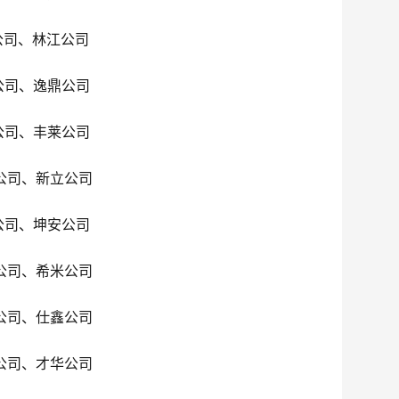
公司、林江公司
公司、逸鼎公司
公司、丰莱公司
公司、新立公司
公司、坤安公司
公司、希米公司
公司、仕鑫公司
公司、才华公司