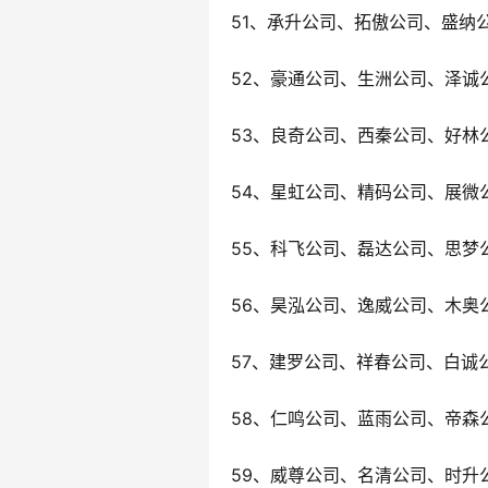
51、承升公司、拓傲公司、盛纳
52、豪通公司、生洲公司、泽诚
53、良奇公司、西秦公司、好林
54、星虹公司、精码公司、展微
55、科飞公司、磊达公司、思梦
56、昊泓公司、逸威公司、木奥
57、建罗公司、祥春公司、白诚
58、仁鸣公司、蓝雨公司、帝森
59、威尊公司、名清公司、时升