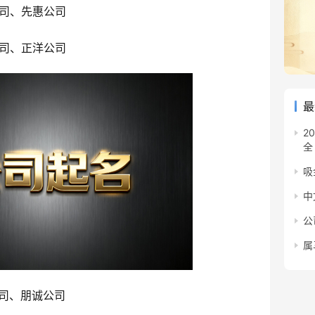
司、先惠公司
司、正洋公司
最
2
全
吸
中
公
属
司、朋诚公司