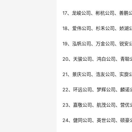
17、龙峻公司、彬杭公司、善鹏
18、爱伟公司、杉禾公司、娇湖
19、泓帆公司、万金公司、锐安
20、天骏公司、鸿白公司、青聪
21、景庆公司、浩友公司、实旋
22、环远公司、梦辉公司、麟诺
23、嘉敬公司、航茂公司、营优
24、健同公司、英世公司、硕豪