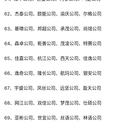
62、杰泰公司、欧能公司、渝庆公司、尔格公司
63、基啸公司、邦超公司、承茂公司、尚煊公司
64、森卓公司、乾善公司、茂凌公司、特赛公司
65、佳嘉公司、杭江公司、西天公司、佳逸公司
66、逸奇公司、隆长公司、航玛公司、银安公司
67、宇盛公司、凤丝公司、远坚公司、盈天公司
68、网江公司、双佳公司、梦茂公司、仕硕公司
69、亚彬公司、世宜公司、丝语公司、林语公司