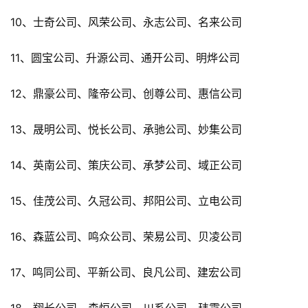
10、士奇公司、风荣公司、永志公司、名来公司
11、圆宝公司、升源公司、通开公司、明烨公司
12、鼎豪公司、隆帝公司、创尊公司、惠信公司
13、晟明公司、悦长公司、承驰公司、妙集公司
14、英南公司、策庆公司、承梦公司、域正公司
15、佳茂公司、久冠公司、邦阳公司、立电公司
16、森蓝公司、鸣众公司、荣易公司、贝凌公司
17、鸣同公司、平新公司、良凡公司、建宏公司
18、翔长公司、森恒公司、川系公司、玮霆公司