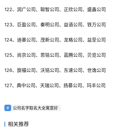
122、润广公司、聪智公司、正欣公司、盛鑫公司
123、巨盈公司、秦明公司、益语公司、铁万公司
124、迪基公司、茂新公司、龙格公司、益至公司
125、尚京公司、思铭公司、蓝腾公司、贝览公司
126、旋福公司、沃铭公司、东速公司、世逸公司
127、典中公司、天瑞公司、扬慕公司、玛丰公司
公司名字取名大全寓意好
相关推荐