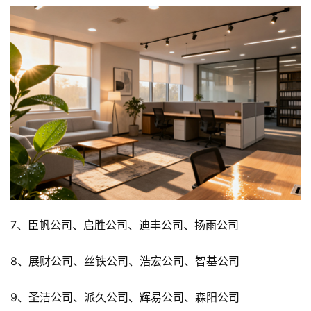
7、臣帆公司、启胜公司、迪丰公司、扬雨公司
8、展财公司、丝铁公司、浩宏公司、智基公司
9、圣洁公司、派久公司、辉易公司、森阳公司