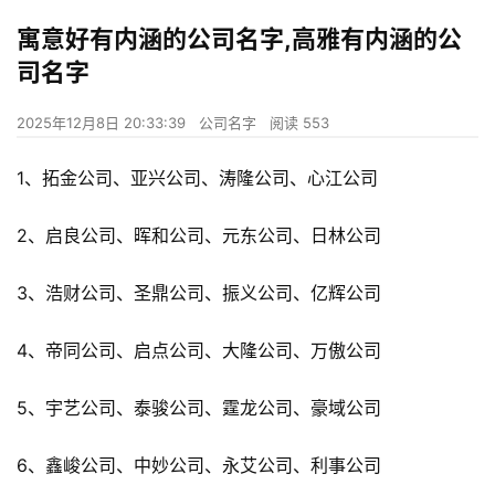
寓意好有内涵的公司名字,高雅有内涵的公
司名字
2025年12月8日 20:33:39
公司名字
阅读 553
1、拓金公司、亚兴公司、涛隆公司、心江公司
2、启良公司、晖和公司、元东公司、日林公司
3、浩财公司、圣鼎公司、振义公司、亿辉公司
4、帝同公司、启点公司、大隆公司、万傲公司
5、宇艺公司、泰骏公司、霆龙公司、豪域公司
6、鑫峻公司、中妙公司、永艾公司、利事公司