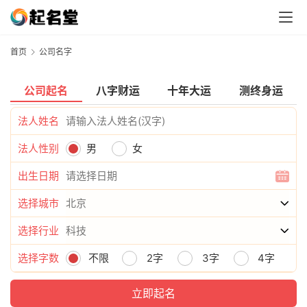
首页
公司名字
公司起名
八字财运
十年大运
测终身运
法人姓名
法人性别
男
女
出生日期
选择城市
选择行业
选择字数
不限
2字
3字
4字