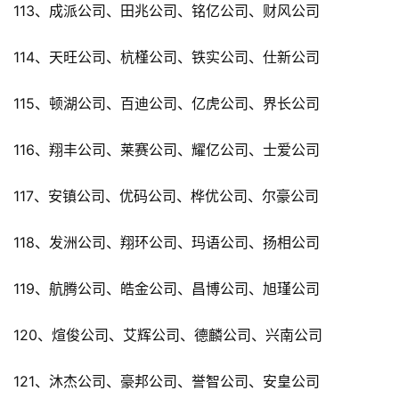
113、成派公司、田兆公司、铭亿公司、财风公司
114、天旺公司、杭槿公司、铁实公司、仕新公司
115、顿湖公司、百迪公司、亿虎公司、界长公司
116、翔丰公司、莱赛公司、耀亿公司、士爱公司
117、安镇公司、优码公司、桦优公司、尔豪公司
118、发洲公司、翔环公司、玛语公司、扬相公司
119、航腾公司、皓金公司、昌博公司、旭瑾公司
120、煊俊公司、艾辉公司、德麟公司、兴南公司
121、沐杰公司、豪邦公司、誉智公司、安皇公司