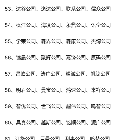
53、达谷公司、逸达公司、联系公司、儒众公司
54、枫江公司、海凌公司、永鼎公司、语全公司
55、学荣公司、森界公司、森康公司、杰博公司
56、锦晨公司、聚辉公司、嘉锋公司、原码公司
57、昌峰公司、涛广公司、耀诚公司、帆铭公司
58、明君公司、曼宝公司、鸿速公司、来祥公司
59、智优公司、世飞公司、超伟公司、鸣智公司
60、具真公司、越斯公司、铭顺公司、源广公司
61、江华公司、巨曼公司、利事公司、鸣楚公司