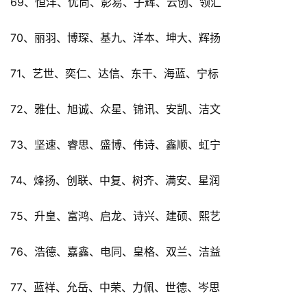
69、恒洋、优尚、影易、子辉、云创、领汇
70、丽羽、博琛、基九、洋本、坤大、辉扬
71、艺世、奕仁、达信、东干、海蓝、宁标
72、雅仕、旭诚、众星、锦讯、安凯、洁文
73、坚速、睿思、盛博、伟诗、鑫顺、虹宁
74、烽扬、创联、中复、树齐、满安、星润
75、升皇、富鸿、启龙、诗兴、建硕、熙艺
76、浩德、嘉鑫、电同、皇格、双兰、洁益
77、蓝祥、允岳、中荣、力佩、世德、岑思