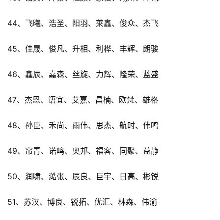
44、飞曦、浩圣、阳羽、莱鑫、俊众、杰飞
45、佳晟、俊凡、升相、利桦、丰辉、朗骏
46、鑫辰、嘉森、丝旋、力辉、隆荣、蓝盛
47、杰恩、语宜、艾嘉、昌楠、欧梵、雄格
48、孙臣、禾尚、雨伟、思杰、航时、伟鸣
49、帘青、诺鸣、奥邦、福客、同聚、益静
50、润啸、澔张、辰良、巨宇、日高、彬锐
51、苏汉、博良、锐拓、优汇、林森、伟渝