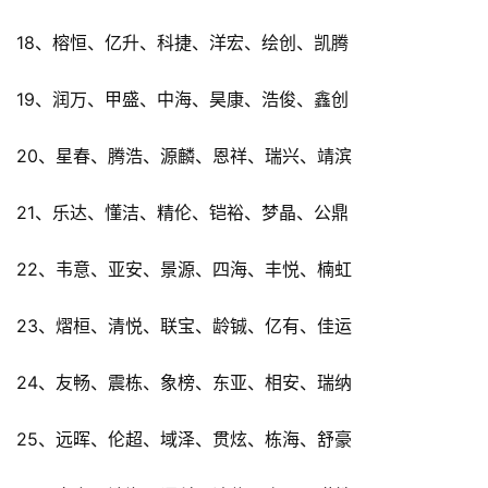
18、榕恒、亿升、科捷、洋宏、绘创、凯腾
19、润万、甲盛、中海、昊康、浩俊、鑫创
20、星春、腾浩、源麟、恩祥、瑞兴、靖滨
21、乐达、懂洁、精伦、铠裕、梦晶、公鼎
22、韦意、亚安、景源、四海、丰悦、楠虹
23、熠桓、清悦、联宝、龄铖、亿有、佳运
24、友畅、震栋、象榜、东亚、相安、瑞纳
25、远晖、伦超、域泽、贯炫、栋海、舒豪