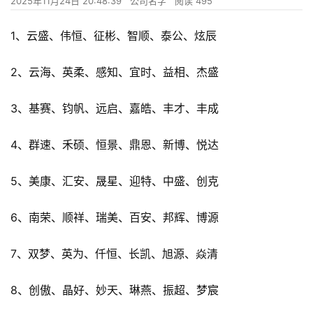
2025年11月24日 20:48:39
公司名字
阅读 495
1、云盛、伟恒、征彬、智顺、泰公、炫辰
2、云海、英柔、感知、宜时、益相、杰盛
3、基赛、钧帆、远启、嘉皓、丰才、丰成
4、群速、禾硕、恒景、鼎恩、新博、悦达
5、美康、汇安、晟星、迎特、中盛、创克
6、南荣、顺祥、瑞美、百安、邦辉、博源
7、双梦、英为、仟恒、长凯、旭源、焱清
8、创傲、晶好、妙天、琳燕、振超、梦宸