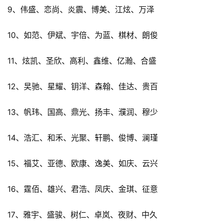
9、伟盛、恋尚、炎震、博美、江炫、万泽
10、如范、伊斌、宇倍、为蓝、棋材、朗俊
11、炫凯、圣欣、高利、鑫维、亿瀚、合盛
12、旲驰、星耀、钥洋、森翰、佳达、贵百
13、帆玮、国高、鼎光、扬丰、濮润、穆少
14、浩汇、和禾、光聚、轩鹏、俊博、澜瑾
15、福艾、亚德、欧康、逸美、如庆、云兴
16、霆佰、雄兴、君浩、凤庆、金琪、征意
17、雅宇、盛骏、树仁、卓岚、夜财、中久