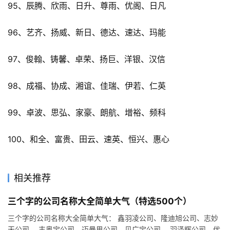
95、辰腾、欣雨、日升、尊雨、优阁、日凡
96、艺齐、扬威、新日、德达、速达、玛能
97、俊翰、铸馨、卓荣、扬巨、洋银、汉信
98、成福、协成、湘谊、佳瑞、伊若、仁英
99、卓波、思弘、家豪、朗航、增裕、频科
100、和全、富贵、田云、速英、恒兴、惠心
相关推荐
三个字的公司名称大全简单大气（特选500个）
三个字的公司名称大全简单大气： 鑫羽凌公司、隆迪旭公司、志妙
天公司、 丰奥宝公司、迈曼思公司、贝广宝公司、 羽泽辉公司、优