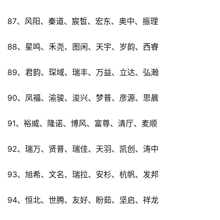
87、风阳、秦道、宸皙、宏东、奥中、振理
88、星鸣、禾尧、图闲、天宇、岁韵、西睿
89、君韵、琛域、瑞丰、万益、立达、弘瀚
90、凤福、渝骏、浚兴、梦普、彦源、思晨
91、裕威、隆诺、博风、富尊、清厅、麦顺
92、瑞万、贤普、瑞佳、天羽、凯创、涛中
93、旭希、文名、瑞拉、安杉、杭帆、发邦
94、恒北、世腾、友好、盼茹、坚启、祥龙