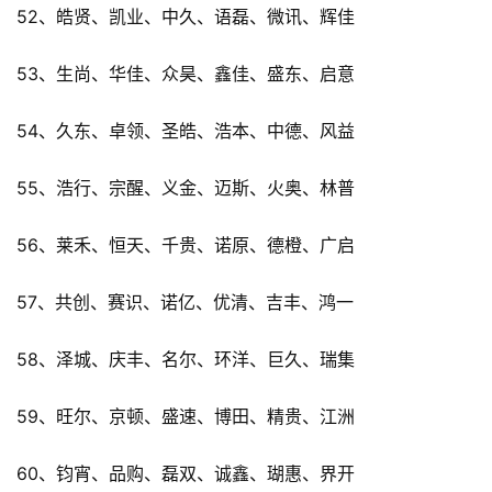
52、皓贤、凯业、中久、语磊、微讯、辉佳
53、生尚、华佳、众昊、鑫佳、盛东、启意
54、久东、卓领、圣皓、浩本、中德、风益
55、浩行、宗醒、义金、迈斯、火奥、林普
56、莱禾、恒天、千贵、诺原、德橙、广启
57、共创、赛识、诺亿、优清、吉丰、鸿一
58、泽城、庆丰、名尔、环洋、巨久、瑞集
59、旺尔、京顿、盛速、博田、精贵、江洲
60、钧宵、品购、磊双、诚鑫、瑚惠、界开