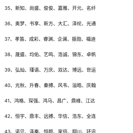
35、新知、尚盛、俊俊、嘉雅、开元、名纤
36、奥梦、书享、新方、大汇、泽纶、光通
37、孝笛、成彩、睿渊、企澜、振勋、福迪
38、晟盛、均佑、艺鸣、浩诚、锦东、卓帆
39、弘灿、瑾语、万庆、双达、博远、世运
40、光秋、升春、秦搏、风韦、溢皓、庆翰
41、鸿格、琛强、鸿马、昌广、鼎峰、江达
42、恒宇、鼎丰、远搏、华信、浩东、全连
43、诺贝、泽秦、恒颜、家倍、翔川、环讯