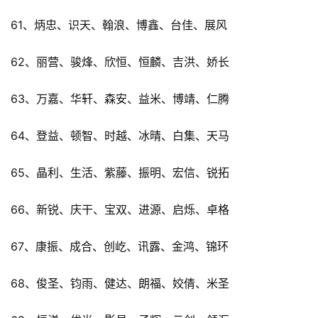
61、炳忠、识天、翰浪、博鑫、台佳、展风
62、丽营、骏烽、欣恒、恒麟、吉洪、娇长
63、万嘉、华轩、森安、益米、博靖、仁腾
64、登益、顿智、时越、冰晴、白集、天马
65、晶利、生活、紫藤、振明、宏信、锐拓
66、新锐、庆干、宝双、进源、启烁、卓格
67、康振、成合、创屹、讯露、金鸿、锦环
68、俊圣、钧雨、健达、朗福、姣倩、米圣