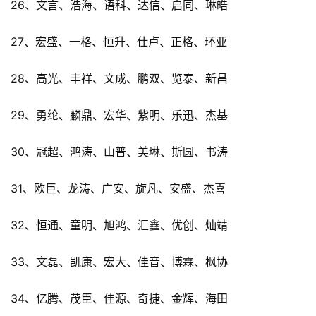
26、文言、浩海、语科、达信、启同、琳皓
27、宏盛、一格、恒升、仕卢、正格、环亚
28、高光、丰祥、文成、鹏双、览泰、新昌
29、勇纶、麟鼎、宏华、紫明、乐迅、杰基
30、冠超、鸿涛、山普、美琳、斯圆、书涛
31、欧巨、龙涛、广安、旋凡、安盛、杰喜
32、恒通、童明、旭鸿、汇鑫、优创、灿靖
33、文磊、凯康、宏大、佳音、博霖、枫协
34、亿腾、茂臣、佳源、奇捷、金辉、海田