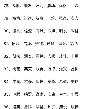
78、蓝胜、顺发、旺高、晨华、优格、西妙
79、海佑、诺达、弘舟、吉筑、弘逸、安吉
80、聚杰、信源、晖城、怜婷、明发、腾格
81、拓鼎、吉康、妙铁、通斌、理荣、影艺
82、凯来、润泰、亚特、吉顺、成仕、丰鹏
83、桃花、英艾、联青、冠卓、炫兴、磊贝
84、中润、杭泰、智振、泰华、希盈、美达
85、鸿腾、鸣盟、谦宗、富康、卓育、华晨
86、道英、勇腾、华圣、晖罗、康悦、辰桦