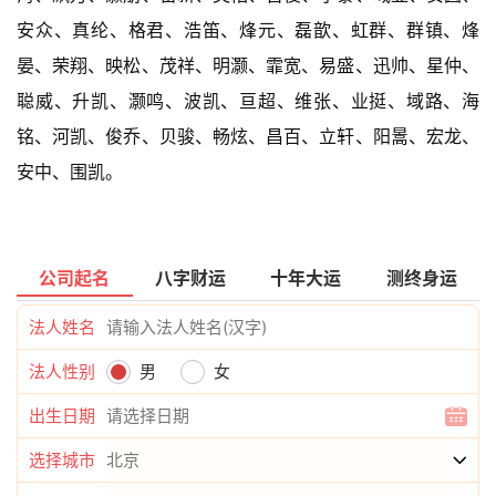
安众、真纶、格君、浩笛、烽元、磊歆、虹群、群镇、烽
晏、荣翔、映松、茂祥、明灏、霏宽、易盛、迅帅、星仲、
聪威、升凯、灏鸣、波凯、亘超、维张、业挺、域路、海
铭、河凯、俊乔、贝骏、畅炫、昌百、立轩、阳暠、宏龙、
安中、围凯。
公司起名
八字财运
十年大运
测终身运
法人姓名
法人性别
男
女
出生日期
选择城市