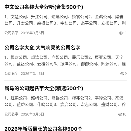
中文公司名称大全好听(合集500个)
1、文楚公司、升江公司、达逸公司、娇裳公司2、金鸿公司、梁岩
公司、升宏公司、森枫公司3、宇灿公司、杰平公司、立彬公司、利
森公司4、帆域公司、仁秦公司、凯晟公司、庆澜公司5、勤裕公
公司名字
2026年3月5日
11
司…
公司名字大全,大气响亮的公司名字
1、枫友公司、卓滨公司、立智公司、晟乐公司2、辰亚公司、天宁
公司、蓝岳公司、云橙公司3、振洋公司、御御公司、辉源公司、维
才公司4、沐聪公司、康祥公司、万搏公司、康正公司5、峻瑄公
公司名字
2026年3月5日
9
司…
属马的公司起名字大全(精选500个)
1、虹鹏公司、耀帆公司、峰群公司、槿兆公司2、平隆公司、杰汉
公司、蓝益公司、伟鸣公司3、宸启公司、宏志公司、盛财公司、谷
禧公司4、青达公司、杰林公司、友艺公司、生俊公司5、驰群公
公司名字
2026年3月5日
10
司…
2026年新版最旺的公司名称500个