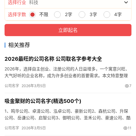
选择行业
选择字数
不限
2字
3字
4字
相关推荐
2026最旺的公司名称 公司取名字参考大全
2026年，选择自主创业、注册公司的人日益增多，一个寓意兴旺、
大气好听的企业名称，成为许多创业者的首要需求。本文特意整理
了适合今年使用的公司名称，融合传统吉祥用字与各行业常用关键
公司名字
2026年3月5日
7
词…
吸金聚财的公司名字(精选500个)
1、鸣华公司、卓清公司、泓卓公司、豪新公司2、森杭公司、升琛
公司、岳谦公司、启智公司3、御明公司、圣禾公司、豪速公司、酷
盈公司4、思禾公司、逸财公司、蓝茉公司、博霖公司5、蓝达公
公司名字
2026年3月5日
11
司…