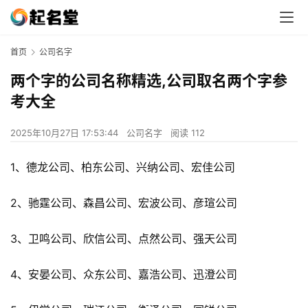
首页
公司名字
两个字的公司名称精选,公司取名两个字参
考大全
2025年10月27日 17:53:44
公司名字
阅读 112
1、德龙公司、柏东公司、兴纳公司、宏佳公司
2、驰霆公司、森昌公司、宏波公司、彦瑄公司
3、卫鸣公司、欣信公司、点然公司、强天公司
4、安晏公司、众东公司、嘉浩公司、迅澄公司