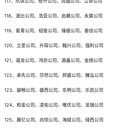
117、然滨公司、奇齐公司、润诚公司、立卓公司
118、波比公司、浩亚公司、启晨公司、永宸公司
119、星青公司、绍俊公司、锋振公司、泰信公司
120、立圣公司、升琛公司、翰兴公司、强利公司
121、道龙公司、鸿亦公司、源鑫公司、金扬公司
122、承先公司、莎然公司、邦盛公司、臻泓公司
123、骏畅公司、盛西公司、东明公司、乐凯公司
124、和金公司、凌佑公司、唯优公司、龙瑞公司
125、晨亿公司、兆恺公司、海斌公司、绿西公司