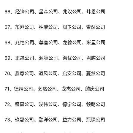
66、经锋公司、星森公司、兆汉公司、玮恩公司
67、东澄公司、胜康公司、润卫公司、雪然公司
68、兆恺公司、尊普公司、龙德公司、米星公司
69、正晟公司、源咏公司、海优公司、君腾公司
70、鑫尊公司、道风公司、启安公司、蔓然公司
71、德靖公司、艺然公司、龙杰公司、麟庆公司
72、盛森公司、浚伟公司、德宁公司、领朗公司
73、玖晟公司、勤洋公司、益力公司、冠琛公司