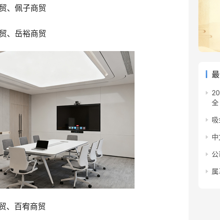
贸、佩子商贸
贸、岳裕商贸
最
2
全
吸
中
公
属
贸、百宥商贸