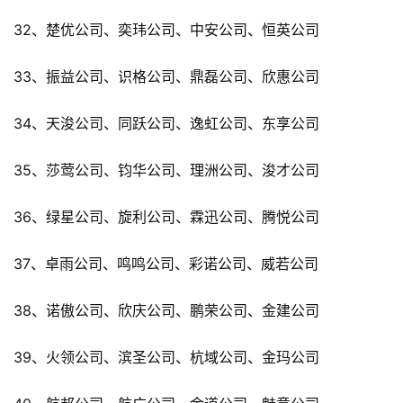
32、楚优公司、奕玮公司、中安公司、恒英公司
33、振益公司、识格公司、鼎磊公司、欣惠公司
34、天浚公司、同跃公司、逸虹公司、东享公司
35、莎莺公司、钧华公司、理洲公司、浚才公司
36、绿星公司、旋利公司、霖迅公司、腾悦公司
37、卓雨公司、鸣鸣公司、彩诺公司、威若公司
38、诺傲公司、欣庆公司、鹏荣公司、金建公司
39、火领公司、滨圣公司、杭域公司、金玛公司