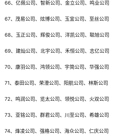
66、亿佩公司、智新公司、金立公司、鸣业公司
67、茂易公司、炫博公司、玉宜公司、至丝公司
68、玉正公司、辉俊公司、洋凯公司、聪旭公司
69、建灿公司、北宇公司、禾恒公司、志亿公司
70、康羽公司、鸿领公司、宇简公司、华强公司
71、泰田公司、荣澄公司、阳航公司、林斯公司
72、鸣润公司、览太公司、领悦公司、火双公司
73、亚铭公司、群君公司、川至公司、希雄公司
74、烽凌公司、强格公司、海众公司、仁庆公司