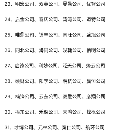
23、明宏公司、双英公司、曼勤公司、优智公司
24、启金公司、春庆公司、涛涛公司、道特公司
25、唯鼎公司、锦丰公司、同旺公司、盛旭公司
26、同北公司、海同公司、浚翰公司、佰明公司
27、启锋公司、利妙公司、泛天公司、烽云公司
28、硕财公司、阳享公司、明杭公司、赢恒公司
29、楠锋公司、云东公司、双爱公司、彦翔公司
30、振东公司、禾琛公司、天鸣公司、峰枫公司
31、才博公司、元林公司、秦仁公司、航环公司