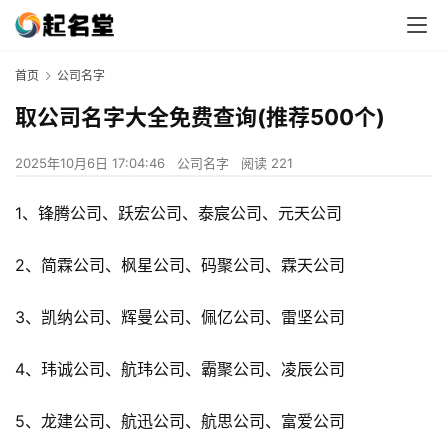
首页
公司名字
取公司名字大全免费查询(推荐500个)
2025年10月6日 17:04:46
公司名字
阅读 221
1、锋腾公司、跃宏公司、泰宸公司、元天公司
2、简霖公司、枫星公司、码聚公司、霖天公司
3、凯纳公司、辉曼公司、佩亿公司、雷坚公司
4、玮诚公司、航玮公司、霸聚公司、凌辰公司
5、龙建公司、航迅公司、航思公司、富爱公司