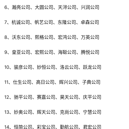
6、瀚亮公司、大圆公司、天浔公司、兴润公司
7、杭诚公司、帆艺公司、东隆公司、卓森公司
8、沃东公司、熙格公司、宏鸿公司、万英公司
9、皇亚公司、宏熙公司、海聪公司、腾悦公司
10、骏彦公司、妙恒公司、洛云公司、跃龙公司
11、仕生公司、高日公司、辉兴公司、子典公司
12、驰平公司、赛嘉公司、昊天公司、庆平公司
13、妙奥公司、辉天公司、克尚公司、宁慧公司
14、恒简公司、彩宝公司、勤航公司、君宏公司