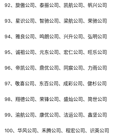
92、旋傲公司、泰振公司、凯航公司、帆兴公司
93、星识公司、智驰公司、梁航公司、荣驰公司
94、雅良公司、鸣朗公司、兴升公司、弘明公司
95、诚祖公司、元东公司、宏仁公司、旺乐公司
96、帝凯公司、鼎优公司、同宸公司、力雨公司
97、敬喜公司、东百公司、成彩公司、健杉公司
98、翔德公司、荣锋公司、盛灿公司、简世公司
99、渝航公司、康优公司、洁运公司、鑫坚公司
100、华风公司、禾腾公司、程宏公司、识英公司