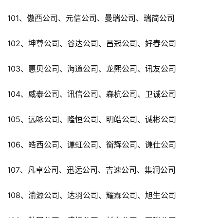
101、傲西公司、元信公司、曼瑞公司、瑞简公司
102、坤尊公司、谷达公司、昌冠公司、好春公司
103、惠贝公司、海道公司、龙熙公司、讯友公司
104、威泰公司、讯信公司、森杭公司、卫诚公司
105、远咏公司、隆恒公司、明皓公司、诚彬公司
106、皓西公司、谦虹公司、衡辉公司、谦仕公司
107、凡卓公司、迅远公司、吉速公司、集润公司
108、渝源公司、达羽公司、耀霖公司、旭生公司