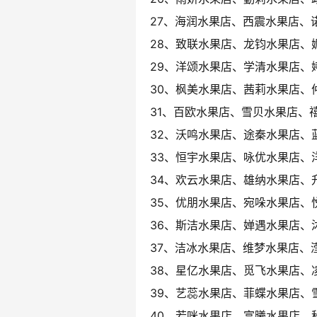
27、海润水果店、西震水果店、
28、致联水果店、龙钧水果店、
29、洋颂水果店、学清水果店、
30、枫美水果店、茜莉水果店、
31、百欧水果店、雪贝水果店、
32、沃鸣水果店、途秦水果店、
33、恒宇水果店、咏优水果店、
34、欢云水果店、雄纳水果店、
35、优朋水果店、宛哚水果店、
36、斯洁水果店、婵遇水果店、
37、洁冰水果店、维梦水果店、
38、星亿水果店、觅飞水果店、
39、艺蕊水果店、菲蝶水果店、
40、若咪水果店、富曦水果店、