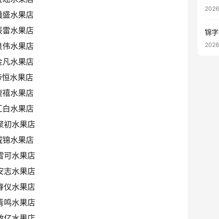
202
曦盛水果店
辰雷水果店
锦字
良伟水果店
202
金凡水果店
帝恒水果店
旋禧水果店
汇白水果店
聚初水果店
威锦水果店
雪可水果店
安志水果店
春仪水果店
青鸣水果店
政亿水果店