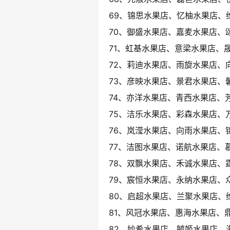
69、锦思水果店、忆柚水果店、
70、御盛水果店、嘉麦水果店、
71、虹基水果店、意梁水果店、
72、莉迪水果店、雨旋水果店、
73、彦映水果店、景君水果店、
74、亦洋水果店、青西水果店、
75、洁乐水果店、彩森水果店、
76、岚滢水果店、向雨水果店、
77、洁图水果店、诺航水果店、
78、双飘水果店、禾诚水果店、
79、宸恒水果店、永纳水果店、
80、启超水果店、兰聚水果店、
81、风冠水果店、惠海水果店、
82、妙希水果店、毓姬水果店、