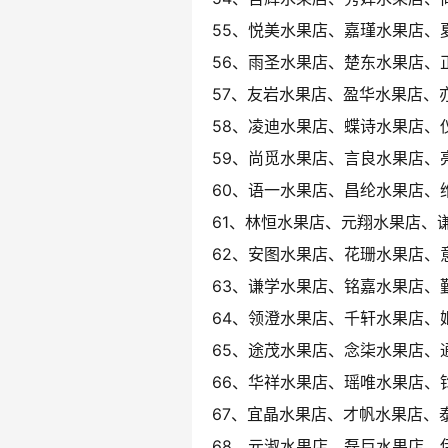
55、悦美水果店、嘉瑾水果店、
56、雨圣水果店、楚东水果店、
57、友岩水果店、盈华水果店、
58、凌迪水果店、蝶诗水果店、
59、尚觅水果店、言良水果店、
60、语一水果店、昌纶水果店、
61、林恒水果店、元翔水果店、
62、安图水果店、花珊水果店、
63、谦学水果店、铭嘉水果店、
64、领澄水果店、千轩水果店、
65、途茂水果店、念柒水果店、
66、华祥水果店、瑶唯水果店、
67、宜晶水果店、才帆水果店、
68、元淑水果店、磊巨水果店、