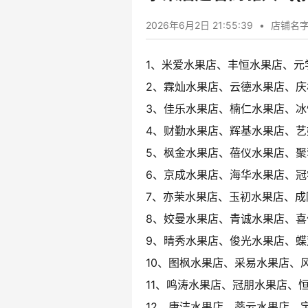
2026年6月2日 21:55:39
•
店铺名
1、米爱水果店、丰恒水果店、元
2、霖灿水果店、云德水果店、庆
3、佳乐水果店、楠仁水果店、冰
4、财勤水果店、辉基水果店、艺
5、枫金水果店、蓓仪水果店、聚
6、京成水果店、海华水果店、冠
7、亦茉水果店、玉初水果店、成
8、姣曼水果店、青诚水果店、喜
9、晴秀水果店、俊光水果店、蝶
10、图枫水果店、采易水果店、
11、鸣涛水果店、冠朋水果店、
12、康洁水果店、蒂云水果店、