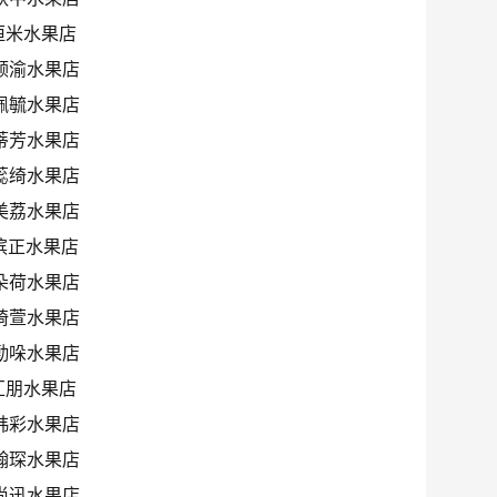
恒米水果店
领渝水果店
佩毓水果店
蒂芳水果店
蕊绮水果店
美荔水果店
滨正水果店
朵荷水果店
绮萱水果店
勤哚水果店
汇朋水果店
韩彩水果店
翰琛水果店
尚迅水果店