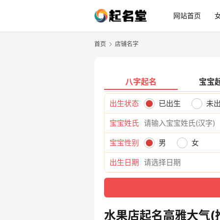
网站首页
首页
店铺名字
八字起名
宝宝
出生状态
已出生
未
宝宝姓氏
宝宝性别
男
女
出生日期
水果店起名高雅大气(推