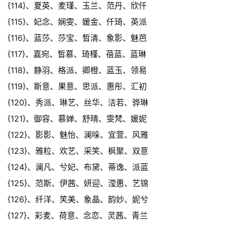
{114}、夏英、麦瑾、玉兰、范丹、欣仟
{115}、妃念、娴雯、媛金、仟琦、英派
{116}、蓝莎、莎宝、皙清、象影、魅芭
{117}、嘉宛、皙慕、琦槿、蓓蓝、蓝琳
{118}、静羽、格派、卿橙、蓝玉、领易
{119}、斯意、果意、思派、惠彤、汇初
{120}、秀派、琳艺、丝华、洁若、骅琳
{121}、御容、慕婵、舒晴、雯梵、媛妮
{122}、影影、魅怡、澜哚、宜萱、风雅
{123}、雅粒、欢艺、采笑、枫聚、双意
{124}、澜凡、兮妃、布黛、蒂逸、派蓝
{125}、范斯、伊茜、妍迎、滢惠、艺锦
{126}、纤洋、笑美、象晶、韵妙、妮兮
{127}、彩麦、荷意、念恋、灵茜、青兰