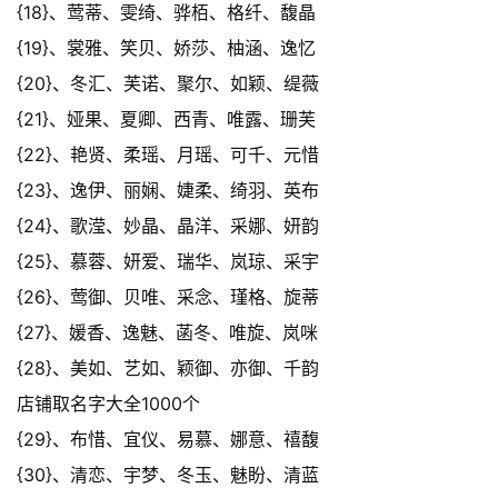
{18}、莺蒂、雯绮、骅栢、格纤、馥晶
{19}、裳雅、笑贝、娇莎、柚涵、逸忆
{20}、冬汇、芙诺、聚尔、如颖、缇薇
{21}、娅果、夏卿、西青、唯露、珊芙
{22}、艳贤、柔瑶、月瑶、可千、元惜
{23}、逸伊、丽娴、婕柔、绮羽、英布
{24}、歌滢、妙晶、晶洋、采娜、妍韵
{25}、慕蓉、妍爱、瑞华、岚琼、采宇
{26}、莺御、贝唯、采念、瑾格、旋蒂
{27}、媛香、逸魅、菡冬、唯旋、岚咪
{28}、美如、艺如、颖御、亦御、千韵
店铺取名字大全1000个
{29}、布惜、宜仪、易慕、娜意、禧馥
{30}、清恋、宇梦、冬玉、魅盼、清蓝