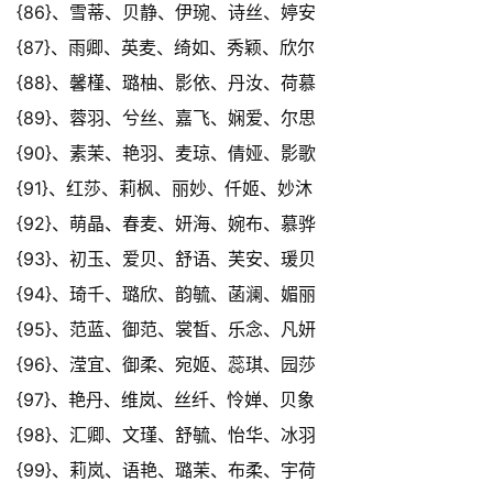
{86}、雪蒂、贝静、伊琬、诗丝、婷安
{87}、雨卿、英麦、绮如、秀颖、欣尔
{88}、馨槿、璐柚、影依、丹汝、荷慕
{89}、蓉羽、兮丝、嘉飞、娴爱、尔思
{90}、素茉、艳羽、麦琼、倩娅、影歌
{91}、红莎、莉枫、丽妙、仟姬、妙沐
{92}、萌晶、春麦、妍海、婉布、慕骅
{93}、初玉、爱贝、舒语、芙安、瑗贝
{94}、琦千、璐欣、韵毓、菡澜、媚丽
{95}、范蓝、御范、裳皙、乐念、凡妍
{96}、滢宜、御柔、宛姬、蕊琪、园莎
{97}、艳丹、维岚、丝纤、怜婵、贝象
{98}、汇卿、文瑾、舒毓、怡华、冰羽
{99}、莉岚、语艳、璐茉、布柔、宇荷