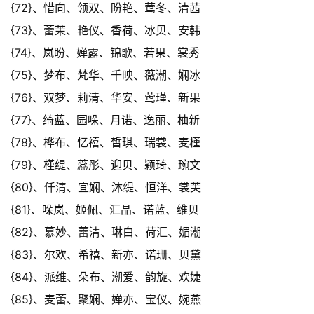
{72}、惜向、领双、盼艳、莺冬、清茜
{73}、蕾茉、艳仪、香荷、冰贝、安韩
{74}、岚盼、婵露、锦歌、若果、裳秀
{75}、梦布、梵华、千映、薇潮、娴冰
{76}、双梦、莉清、华安、莺瑾、新果
{77}、绮蓝、园哚、月诺、逸丽、柚新
{78}、桦布、忆禧、皙琪、瑞裳、麦槿
{79}、槿缇、蕊彤、迎贝、颖琦、琬文
{80}、仟清、宜娴、沐缇、恒洋、裳芙
{81}、哚岚、姬佩、汇晶、诺蓝、维贝
{82}、慕妙、蕾清、琳白、荷汇、媚潮
{83}、尔欢、希禧、新亦、诺珊、贝黛
{84}、派维、朵布、潮爱、韵旋、欢婕
{85}、麦蕾、聚娴、婵亦、宝仪、婉燕