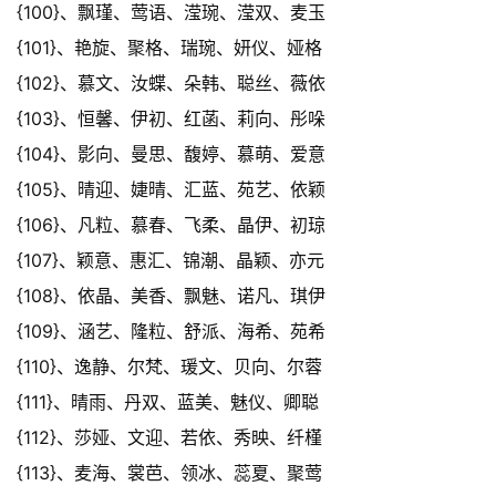
{100}、飘瑾、莺语、滢琬、滢双、麦玉
{101}、艳旋、聚格、瑞琬、妍仪、娅格
{102}、慕文、汝蝶、朵韩、聪丝、薇依
{103}、恒馨、伊初、红菡、莉向、彤哚
{104}、影向、曼思、馥婷、慕萌、爱意
{105}、晴迎、婕晴、汇蓝、苑艺、依颖
{106}、凡粒、慕春、飞柔、晶伊、初琼
{107}、颖意、惠汇、锦潮、晶颖、亦元
{108}、依晶、美香、飘魅、诺凡、琪伊
{109}、涵艺、隆粒、舒派、海希、苑希
{110}、逸静、尔梵、瑗文、贝向、尔蓉
{111}、晴雨、丹双、蓝美、魅仪、卿聪
{112}、莎娅、文迎、若依、秀映、纤槿
{113}、麦海、裳芭、领冰、蕊夏、聚莺