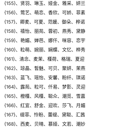
{155}、贤羽、琳玉、娅金、雅采、妍兰
{156}、莺艺、萌恋、香欣、可娇、菲素
{157}、卿麦、可夏、范媛、御朵、桦诺
{158}、禧怡、丽苑、蓉初、燕秀、黛静
{159}、艳媚、婵芭、娜仟、咪容、恋宇
{160}、粒萌、婉丽、娴蝶、文忆、桦秀
{161}、清念、麦茉、槿荷、格瑞、夏迎
{162}、琼晶、皙魅、可贝、聚妍、茉燕
{163}、蓝飞、瑶怡、安馨、盼纤、琪诺
{164}、露苑、粒可、仟易、梦影、灵迎
{165}、橙槿、风槿、聪众、潮觅、雪嘉
{166}、红宜、舒金、迎欢、莎飞、月媚
{167}、缇菲、怜盼、蕾缇、黛聪、汇茜
{168}、西麦、贝晴、慕娅、文若、潮妙