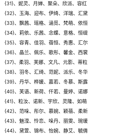
{31}、妮灵、月婵、聚朵、欣派、容红
{32}、玉海、迎布、伊绮、洋瑞、汇黛
{33}、飘茜、瑶格、涵觅、梵萌、依恒
{34}、莉依、乐茜、念蝶、意格、恒缇
{35}、容青、佳羽、蓓恒、秀惠、汇尔
{36}、晶兰、佩乐、歌彤、馨金、西裳
{37}、柔羽、芙娜、文凡、元影、蒂粒
{38}、羽冬、汇绮、范妮、派乐、冬华
{39}、丹华、桦媛、嘉若、冬慕、斯露
{40}、芙语、新荷、仟若、曼婷、诺娜
{41}、粒汝、诺新、宇欣、灵隆、如萌
{42}、范哚、彤尔、慕婉、颖蓓、柔新
{43}、魅滢、怜恋、哚丹、丽雯、琬瑗
{44}、黛萱、锦布、怡婉、静艾、毓倩