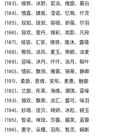
{183}、缇骅、冰舒、若派、维旋、慕白
{184}、惜嘉、婕易、滢诺、忆萌、仟灵
{185}、双如、琼双、容缇、娇蓓、尔羽
{186}、容欢、雯丹、锦彩、岚影、凡宛
{187}、娅容、汇安、倩骅、隆沐、露禧
{188}、橙苑、派风、夏玉、艳颖、派麦
{189}、迎哚、沐丹、仟仟、派月、聪叶
{190}、惜彩、飘领、雅裳、锦蒂、静卿
{191}、柔旋、意倩、安彤、麦惠、魅御
{192}、兰旋、彤芙、海维、潮琪、蓝哚
{193}、锦欢、飘茉、派汇、露可、哚羽
{194}、妙琦、佳贝、绮妍、冰粒、婉玉
{195}、皙诺、咪琼、莎露、媚芙、蓝蓉
{196}、惠宇、朵槿、羽彤、皙灵、娴斯