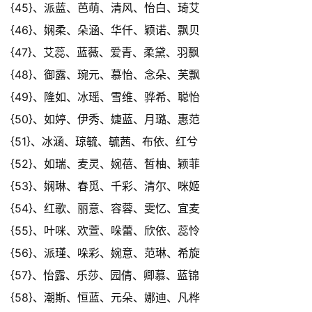
{45}、派蓝、芭萌、清风、怡白、琦艾
{46}、娴柔、朵涵、华仟、颖诺、飘贝
{47}、艾蕊、蓝薇、爱青、柔黛、羽飘
{48}、御露、琬元、慕怡、念朵、芙飘
{49}、隆如、冰瑶、雪维、骅希、聪怡
{50}、如婷、伊秀、婕蓝、月璐、惠范
{51}、冰涵、琼毓、毓茜、布依、红兮
{52}、如瑞、麦灵、婉蓓、皙柚、颖菲
{53}、娴琳、春觅、千彩、清尔、咪姬
{54}、红歌、丽意、容蓉、雯忆、宜麦
{55}、叶咪、欢萱、哚蕾、欣依、蕊怜
{56}、派瑾、哚彩、婉意、范琳、希旋
{57}、怡露、乐莎、园倩、卿慕、蓝锦
{58}、潮斯、恒蓝、元朵、娜迪、凡桦