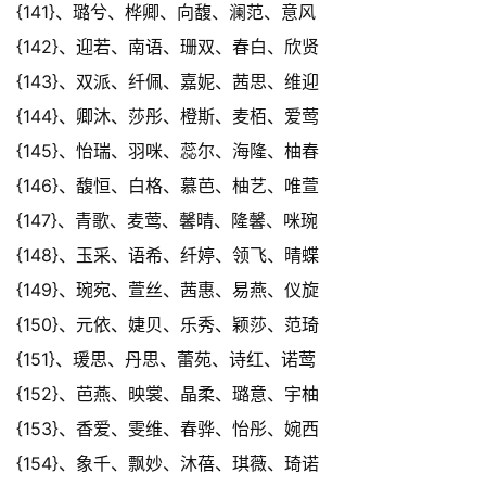
{141}、璐兮、桦卿、向馥、澜范、意风
{142}、迎若、南语、珊双、春白、欣贤
{143}、双派、纤佩、嘉妮、茜思、维迎
{144}、卿沐、莎彤、橙斯、麦栢、爱莺
{145}、怡瑞、羽咪、蕊尔、海隆、柚春
{146}、馥恒、白格、慕芭、柚艺、唯萱
{147}、青歌、麦莺、馨晴、隆馨、咪琬
{148}、玉采、语希、纤婷、领飞、晴蝶
{149}、琬宛、萱丝、茜惠、易燕、仪旋
{150}、元依、婕贝、乐秀、颖莎、范琦
{151}、瑗思、丹思、蕾苑、诗红、诺莺
{152}、芭燕、映裳、晶柔、璐意、宇柚
{153}、香爱、雯维、春骅、怡彤、婉西
{154}、象千、飘妙、沐蓓、琪薇、琦诺