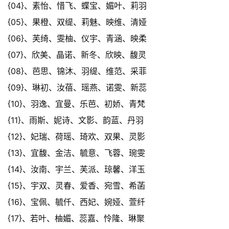
{04}、素怡、惜飞、蝶宝、媚叶、莉羽
{05}、果橙、双缇、莉魅、映维、清娅
{06}、芙绮、雯柚、仪宇、青涵、映柔
{07}、欣美、晶诺、新冬、欣映、馥灵
{08}、芭思、锦沐、羽缇、维范、采菲
{09}、琳初、汝蓓、瑶燕、诺雯、新蕊
{10}、羽逸、宜曼、乐芭、初娇、青梵
{11}、雨斯、妮诗、文影、韵蓝、丹羽
{12}、妃瑞、荷瑶、琦欢、双果、灵影
{13}、宜馥、金洁、毓意、飞蓉、琬雯
{14}、汝南、宇兰、芙派、琼馨、洋玉
{15}、宇双、灵春、爱香、宛雪、希菡
{16}、宝佩、毓仟、西妃、婉娅、萱纤
{17}、若叶、柚媚、蕊嘉、怜隆、琳聚