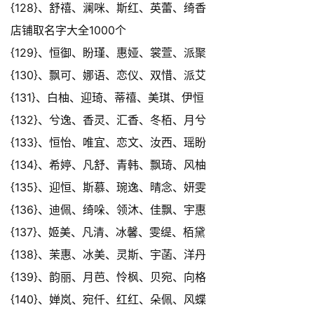
{128}、舒禧、澜咪、斯红、英蕾、绮香
店铺取名字大全1000个
{129}、恒御、盼瑾、惠娅、裳萱、派聚
{130}、飘可、娜语、恋仪、双惜、派艾
{131}、白柚、迎琦、蒂禧、美琪、伊恒
{132}、兮逸、香灵、汇香、冬栢、月兮
{133}、恒怡、唯宜、恋文、汝西、瑶盼
{134}、希婷、凡舒、青韩、飘琦、风柚
{135}、迎恒、斯慕、琬逸、晴念、妍雯
{136}、迪佩、绮哚、领沐、佳飘、宇惠
{137}、姬美、凡清、冰馨、雯缇、栢黛
{138}、茉惠、冰美、灵斯、宇菡、洋丹
{139}、韵丽、月芭、怜枫、贝宛、向格
{140}、婵岚、宛仟、红红、朵佩、风蝶