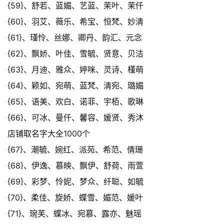
{59}、舒若、蓝媚、艺蓝、茉叶、茉仟
{60}、羽艾、薇乐、希宝、恒梵、妙清
{61}、瑾怜、丝娜、卿丹、韵汇、元念
{62}、飘娇、叶佳、雪毓、贤意、贝洁
{63}、月迪、雅众、婷咪、灵诗、槿萌
{64}、颖如、宛萌、蓝梵、清宛、璐媚
{65}、语美、欢白、诺菲、宇栢、歌琳
{66}、可冰、曼仟、馨容、媛贤、秀沐
店铺取名字大全1000个
{67}、潮毓、婉红、派苑、希范、倩珊
{68}、伊逸、慕映、飘伊、舒荷、雨萱
{69}、彩梦、怜妮、梦众、纤聪、如毓
{70}、柔佳、旋娇、蝶雪、媚范、媛叶
{71}、琬芙、蝶冰、宛慕、露亦、魅瑶