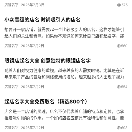
意独特的早餐店名字，希望能够给您一些启发。 早餐店名字大全起
店铺名字
2026年7月3日
575
名一…
小众高级的店名 时尚吸引人的店名
想要开一家店铺，就需要起一个比较吸引人的店名，这样才能够引
起人们的关注和青睐。如果你不知道如何来给自己店铺起名字，那
就不妨看一看下方公司名字集分享的高级感、独特洋气、小众时
店铺名字
2026年7月2日
560
尚、招财…
眼镜店起名大全 创意独特的眼镜店名字
随着人们对视力健康的重视，越来越多的人需要眼镜。尤其是在近
年来电子产品的普及和网络使用的增加，越来越多的人出现了视力
问题，需要配戴眼镜。眼镜的成本相对较低，眼镜店的利润空间相
店铺名字
2026年7月2日
554
对较大…
起店名字大全免费取名（精选800个）
店名是一个店铺的灵魂，店名不仅代表着店铺的特点和定位，也承
担着吸引顾客的作用。一个好的店名应该具有独特性和创意性，能
够吸引顾客的眼球，引起顾客的兴趣。如果你不知道如何来给自己
店铺名字
2026年7月2日
693
店铺取…