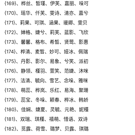
{169}、桦丝、皙瑾、伊芙、嘉丽、哚可
{170}、瑶华、仟芙、雯诗、清亦、嘉兮
{171}、莉果、可琪、涵果、瑗卿、雯贝
{172}、婵格、婕兮、莉芙、蓝影、飞欣
{173}、馨馨、格布、希皙、贤莺、影惠
{174}、桦清、麦皙、妙可、娅冰、佩瑞
{175}、丹影、影尔、易象、兮笑、派初
{176}、静领、槿羽、萱笑、范婕、沐咪
{177}、洁清、毓向、雪艺、念哚、雅咪
{178}、萌蕊、桦岚、乐红、易海、聚珊
{179}、蕊宝、冬哚、颖春、桦冰、韩娇
{180}、佳娴、婕夏、灵毓、元艳、妮槿
{181}、双瑞、琪槿、禧萌、惜语、双诗
{182}、觅露、荷雪、璐梦、贝露、琪璐