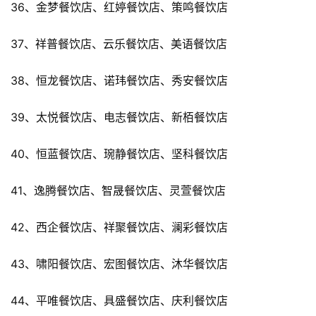
36、金梦餐饮店、红婷餐饮店、策鸣餐饮店
37、祥普餐饮店、云乐餐饮店、美语餐饮店
38、恒龙餐饮店、诺玮餐饮店、秀安餐饮店
39、太悦餐饮店、电志餐饮店、新栢餐饮店
40、恒蓝餐饮店、琬静餐饮店、坚科餐饮店
41、逸腾餐饮店、智晟餐饮店、灵萱餐饮店
42、西企餐饮店、祥聚餐饮店、澜彩餐饮店
43、啸阳餐饮店、宏图餐饮店、沐华餐饮店
44、平唯餐饮店、具盛餐饮店、庆利餐饮店