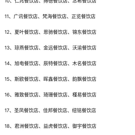
10、仁兆餐饮店、搏德餐饮店、念希餐饮店
11、广讯餐饮店、梵海餐饮店、正览餐饮店
12、夏叶餐饮店、恩驰餐饮店、锦东餐饮店
13、琼燕餐饮店、金远餐饮店、沃渝餐饮店
14、旭电餐饮店、辰特餐饮店、木名餐饮店
15、斯欧餐饮店、晖鑫餐饮店、韵飘餐饮店
16、雅致餐饮店、琦珊餐饮店、槿易餐饮店
17、圣凤餐饮店、佳邦餐饮店、纽铭餐饮店
18、君洲餐饮店、益虎餐饮店、御宇餐饮店