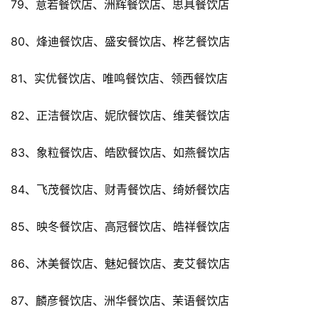
79、意若餐饮店、洲辉餐饮店、思具餐饮店
80、烽迪餐饮店、盛安餐饮店、桦艺餐饮店
81、实优餐饮店、唯鸣餐饮店、领西餐饮店
82、正洁餐饮店、妮欣餐饮店、维芙餐饮店
83、象粒餐饮店、皓欧餐饮店、如燕餐饮店
84、飞茂餐饮店、财青餐饮店、绮娇餐饮店
85、映冬餐饮店、高冠餐饮店、皓祥餐饮店
86、沐美餐饮店、魅妃餐饮店、麦艾餐饮店
87、麟彦餐饮店、洲华餐饮店、茉语餐饮店