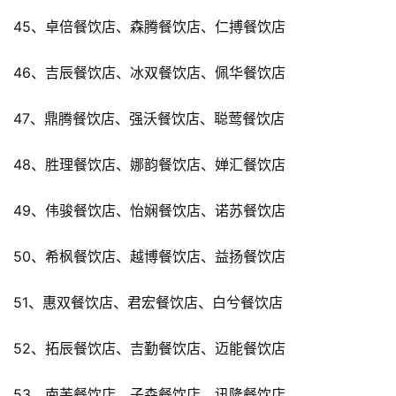
45、卓倍餐饮店、森腾餐饮店、仁搏餐饮店
46、吉辰餐饮店、冰双餐饮店、佩华餐饮店
47、鼎腾餐饮店、强沃餐饮店、聪莺餐饮店
48、胜理餐饮店、娜韵餐饮店、婵汇餐饮店
49、伟骏餐饮店、怡娴餐饮店、诺苏餐饮店
50、希枫餐饮店、越博餐饮店、益扬餐饮店
51、惠双餐饮店、君宏餐饮店、白兮餐饮店
52、拓辰餐饮店、吉勤餐饮店、迈能餐饮店
53、南芙餐饮店、子森餐饮店、讯隆餐饮店