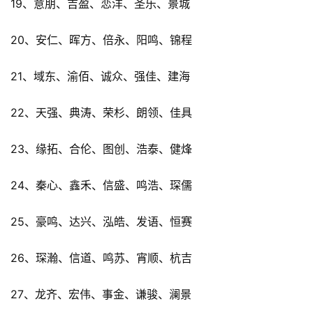
19、意朋、吉盈、恋洋、圣乐、景城
20、安仁、晖方、倍永、阳鸣、锦程
21、域东、渝佰、诚众、强佳、建海
22、天强、典涛、荣杉、朗领、佳具
23、缘拓、合伦、图创、浩泰、健烽
24、秦心、鑫禾、信盛、鸣浩、琛儒
25、豪鸣、达兴、泓皓、发语、恒赛
26、琛瀚、信道、鸣苏、宵顺、杭吉
27、龙齐、宏伟、事金、谦骏、澜景