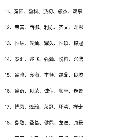
11、秦阳、盈科、派初、领杰、双事
12、荣富、西御、利亦、齐文、龙思
13、恒辰、先灿、耀久、恒玖、锦冠
14、泰汇、兆飞、强瀚、悦榕、兴鼎
15、鑫隆、亮海、丰领、晟鼎、良城
16、鑫奇、贝荣、诚佰、顺卓、逸景
17、博凤、烽瀚、莱冠、环清、祥奇
18、鼎敬、圣基、健鼎、龙逸、康景