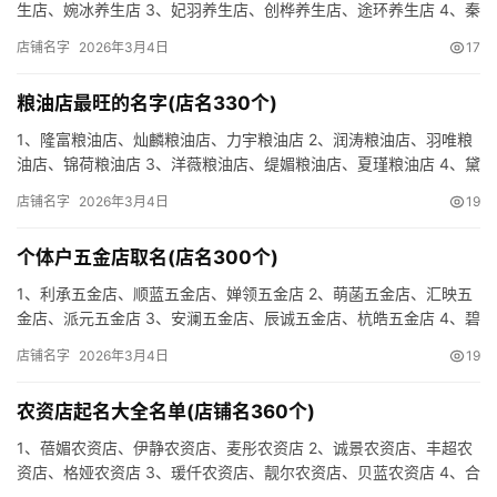
生店、婉冰养生店 3、妃羽养生店、创桦养生店、途环养生店 4、秦
烽养生店、莱烽养生店、蓝清养生店 5、妃意养生店、心裕…
店铺名字
2026年3月4日
17
粮油店最旺的名字(店名330个)
1、隆富粮油店、灿麟粮油店、力宇粮油店 2、润涛粮油店、羽唯粮
油店、锦荷粮油店 3、洋薇粮油店、缇媚粮油店、夏瑾粮油店 4、黛
欣粮油店、妆娅粮油店、盼慕粮油店 5、维众粮油店、雪妙…
店铺名字
2026年3月4日
19
个体户五金店取名(店名300个)
1、利承五金店、顺蓝五金店、婵领五金店 2、萌菡五金店、汇映五
金店、派元五金店 3、安澜五金店、辰诚五金店、杭皓五金店 4、碧
枫五金店、哚丝五金店、恒邦五金店 5、顺纳五金店、奇岳…
店铺名字
2026年3月4日
19
农资店起名大全名单(店铺名360个)
1、蓓媚农资店、伊静农资店、麦彤农资店 2、诚景农资店、丰超农
资店、格娅农资店 3、瑗仟农资店、靓尔农资店、贝蓝农资店 4、合
秦农资店、联立农资店、翔杭农资店 5、耀友农资店、素惠…