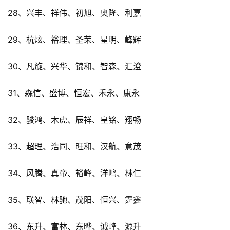
28、兴丰、祥伟、初旭、奥隆、利嘉
29、杭炫、裕理、圣荣、星明、峰辉
30、凡旋、兴华、锦和、智森、汇澄
31、森信、盛博、恒宏、禾永、康永
32、骏鸿、木虎、辰祥、皇铭、翔畅
33、超理、浩同、旺和、汉航、意茂
34、风腾、真帝、裕峰、洋鸣、林仁
35、联智、林驰、茂阳、恒兴、霆鑫
36、东升、富林、东晔、诚峰、源升