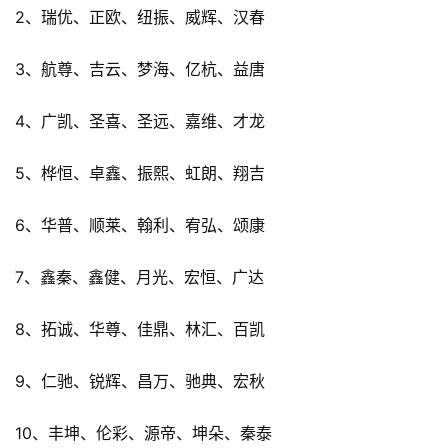
2、瑞优、正欧、纽振、威辉、汉春
3、航尊、吉云、梦海、亿杭、益唐
4、广凯、圣喜、圣远、嘉维、才龙
5、桦恒、卓鑫、振熙、虹朗、翔吉
6、华普、顺莱、翰利、宥弘、颂康
7、鑫秦、鑫健、月光、宏恒、广达
8、拓诚、华尊、佳鼎、林汇、百凯
9、仁驰、锐辉、昌万、驰典、宏秋
10、丰坤、伦彩、源帝、坤朵、秦泰