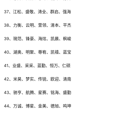
37、江松、盛敬、涛全、群启、强海
38、力衡、云明、萱领、清本、平杰
39、琬范、锋豪、海炫、凯晨、枫峻
40、湖奥、明聚、尊宥、凯禧、蓝宝
41、业盛、采采、蓝勤、恒万、仁硕
42、米昊、梦实、传锐、欧迎、清南
43、驰亨、航腾、星赛、铭海、盛勤
44、万诚、博星、金美、德旭、鸣坤