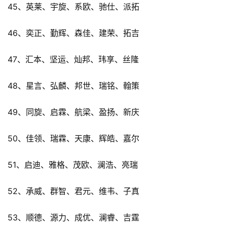
45、英莱、宇旋、系欧、驰仕、派拓
46、奕正、勤辉、森佳、建荣、拓吉
47、汇本、坚运、灿邦、玮享、丝隆
48、星言、弘麟、邦世、瑞铭、翰策
49、同旋、启霖、航梁、盈扬、新庆
50、佳领、瑞霖、天康、辉皓、嘉尔
51、启迪、雅格、茂欧、澜浩、亮瑞
52、承威、群智、君元、维韦、子真
53、顺德、源力、成优、澜睿、吉霆