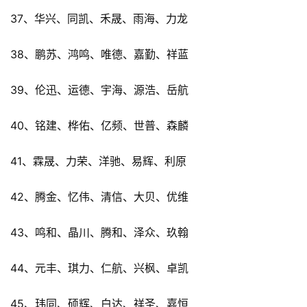
37、华兴、同凯、禾晟、雨海、力龙
38、鹏苏、鸿鸣、唯德、嘉勤、祥蓝
39、伦迅、运德、宇海、源浩、岳航
40、铭建、桦佑、亿频、世普、森麟
41、霖晟、力荣、洋驰、易辉、利原
42、腾金、忆伟、清信、大贝、优维
43、鸣和、晶川、腾和、泽众、玖翰
44、元丰、琪力、仁航、兴枫、卓凯
45、玮同、硕辉、白达、祥圣、嘉恒