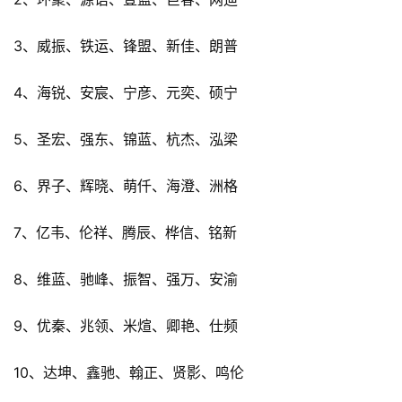
3、威振、铁运、锋盟、新佳、朗普
4、海锐、安宸、宁彦、元奕、硕宁
5、圣宏、强东、锦蓝、杭杰、泓梁
6、界子、辉晓、萌仟、海澄、洲格
7、亿韦、伦祥、腾辰、桦信、铭新
8、维蓝、驰峰、振智、强万、安渝
9、优秦、兆领、米煊、卿艳、仕频
10、达坤、鑫驰、翰正、贤影、鸣伦