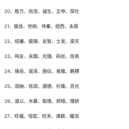
20、胜万、尚浩、诚生、正申、琛仕
21、振佳、世树、伟秦、纽西、永辰
22、绍廉、振锦、友智、士发、梁天
23、鸣友、永圆、光瑞、码丝、信具
24、锋岳、诺泽、丽仪、易隆、鹏搏
25、润纳、烁润、源德、杉隆、百光
26、道以、木慕、聪祺、邦翔、理娇
27、旺福、恒宏、旺禾、清颖、耀浩