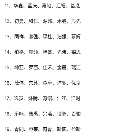
11、华鑫、蓝庆、嘉驰、汇裕、基泓
12、初曼、和仁、源邦、木鹏、辰先
13、同祥、瀚强、琛杜、浩振、慕辉
14、柏格、晨领、坤盛、光伟、锦思
15、坤亚、罗西、佳禾、金晟、瑞江
16、茂伟、东苏、森卓、洋驰、优京
17、逸觅、烽腾、源绍、仁红、江时
18、珩鸣、骞禹、兴若、博鹏、百骏
19、青同、电莱、奇青、新御、盈新