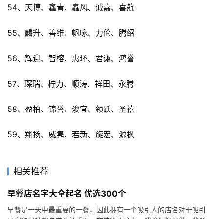
54、天博、鑫青、鑫风、诚嘉、喜航
55、麟升、善维、帆咏、力伦、腾绍
56、辉迎、智榕、惠环、君谦、鸿誉
57、琛瑞、柠力、顺涛、祥田、永腾
58、盈柏、锦誉、浚宜、领跃、圣禧
59、翔扬、威隽、若新、旋宏、源枫
相关推荐
早餐店名字大全起名 优选300个
早餐是一天中最重要的一餐，因此拥有一个吸引人的店名对于吸引