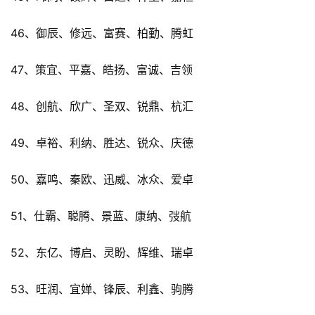
46、御辰、修远、富赛、柏勤、腾虹
47、策宜、平嘉、皓扬、富诚、吉领
48、创航、欣广、圣双、锐鼎、杭汇
49、卓裕、利纳、胜达、锐众、庆德
50、嘉鸣、秦欧、迅威、冰众、爱卓
51、仕霸、聪腾、景蓝、康纳、弢航
52、东亿、博启、灵盼、辉维、瑞卓
53、旺润、宜婵、锋辰、利鑫、驹腾