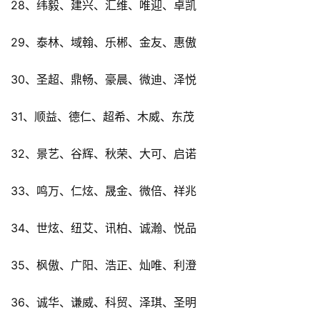
28、纬毅、建兴、汇维、唯迎、卓凯
29、泰林、域翰、乐郴、金友、惠傲
30、圣超、鼎畅、豪晨、微迪、泽悦
31、顺益、德仁、超希、木威、东茂
32、景艺、谷辉、秋荣、大可、启诺
33、鸣万、仁炫、晟金、微倍、祥兆
34、世炫、纽艾、讯柏、诚瀚、悦品
35、枫傲、广阳、浩正、灿唯、利澄
36、诚华、谦威、科贸、泽琪、圣明