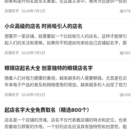
顾客和提升知名度至关重要。在这篇文章中，我将为您提供一些创
意独特的早餐店名字，希望能够给您一些启发。 早餐店名字大全起
店铺名字
2026年7月3日
578
名一…
小众高级的店名 时尚吸引人的店名
想要开一家店铺，就需要起一个比较吸引人的店名，这样才能够引
起人们的关注和青睐。如果你不知道如何来给自己店铺起名字，那
就不妨看一看下方公司名字集分享的高级感、独特洋气、小众时
店铺名字
2026年7月2日
565
尚、招财…
眼镜店起名大全 创意独特的眼镜店名字
随着人们对视力健康的重视，越来越多的人需要眼镜。尤其是在近
年来电子产品的普及和网络使用的增加，越来越多的人出现了视力
问题，需要配戴眼镜。眼镜的成本相对较低，眼镜店的利润空间相
店铺名字
2026年7月2日
558
对较大…
起店名字大全免费取名（精选800个）
店名是一个店铺的灵魂，店名不仅代表着店铺的特点和定位，也承
担着吸引顾客的作用。一个好的店名应该具有独特性和创意性，能
够吸引顾客的眼球，引起顾客的兴趣。如果你不知道如何来给自己