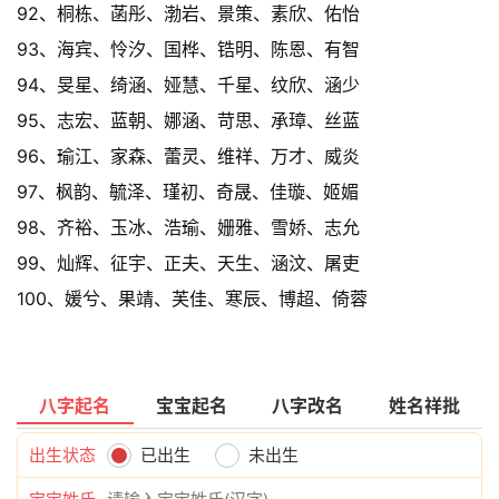
92、桐栋、菡彤、渤岩、景策、素欣、佑怡
93、海宾、怜汐、国桦、锆明、陈恩、有智
94、旻星、绮涵、娅慧、千星、纹欣、涵少
95、志宏、蓝朝、娜涵、苛思、承璋、丝蓝
96、瑜江、家森、蕾灵、维祥、万才、威炎
97、枫韵、毓泽、瑾初、奇晟、佳璇、姬媚
98、齐裕、玉冰、浩瑜、姗雅、雪娇、志允
99、灿辉、征宇、正夫、天生、涵汶、屠吏
100、媛兮、果靖、芙佳、寒辰、博超、倚蓉
八字起名
宝宝起名
八字改名
姓名祥批
出生状态
已出生
未出生