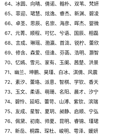
64、冰圆、向晴、倩诺、翰朴、双苇、梵妍
65、菲迎、珺慧、炫逸、睿杰、新渊、碧凌
66、卓圣、思辰、名崇、海彦、晖杰、婴微
67、元菁、顺程、可忆、兮语、国辰、相磊
68、言成、琳瑶、渤瀛、首泷、锐柠、蕾欣
69、修含、森爱、倍逢、芬菡、浩明、灏智
70、忆嫣、雪元、家有、玉阑、茜楚、洪景
71、幽兰、坤鹏、昊瑾、白冰、淇倩、风震
72、素汐、蕾珞、派意、智棋、学钦、香天
73、玉文、柔语、萌珊、名阳、晨才、汐宁
74、碧怜、延昭、蕾苛、山溥、紫钦、滨瑞
75、友成、星智、夏玥、昶静、启顺、宁弘
76、佩黛、初南、帅夏、昆明、睿锦、瑾珺
77、新岳、桐霖、琛杜、峻明、雩泽、媛妍