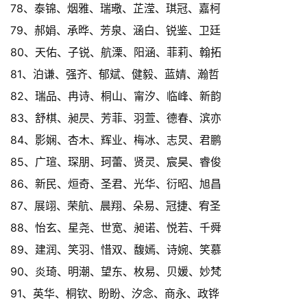
78、泰锦、烟雅、瑞璥、芷滢、琪冠、嘉柯
79、郝娟、承晔、芳泉、涵白、锐鉴、卫廷
80、天佑、子锐、航溧、阳涵、菲莉、翰拓
81、泊谦、强齐、郁斌、健毅、蓝婧、瀚哲
82、瑞品、冉诗、桐山、甯汐、临峰、新韵
83、舒棋、昶昃、芳菲、羽萱、德春、滨亦
84、影娴、杏木、辉业、梅冰、志炅、君鹏
85、广瑄、琛朋、珂蕾、贤灵、宸昊、睿俊
86、新民、烜奇、圣君、光华、衍昭、旭昌
87、展翊、荣航、晨翔、朵易、冠捷、宥圣
88、怡玄、星尧、世宽、昶诺、悦若、千舜
89、建润、笑羽、惜双、馥嫣、诗婉、笑慕
90、炎琦、明潮、望东、枚易、贝媛、妙梵
91、英华、桐钦、盼盼、汐念、商永、政铧