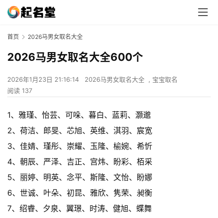
首页
2026马男女取名大全
2026马男女取名大全600个
2026年1月23日 21:16:14
2026马男女取名大全
,
宝宝取名
阅读 137
1、雅瑾、怡芸、可哚、暮白、蓝莉、灏邈
2、荷洁、郎旻、芯旭、英维、淇羽、宸宽
3、佳婧、瑾彤、崇耀、玉隆、榆婉、希忻
4、朝辰、严泽、吉正、宫炜、盼彩、栢采
5、丽婷、明英、念平、斯隆、文怡、盼娜
6、世诚、叶朵、初昆、雅欣、隽荣、昶衡
7、绍睿、夕泉、翼璟、时涛、健旭、蝶舞