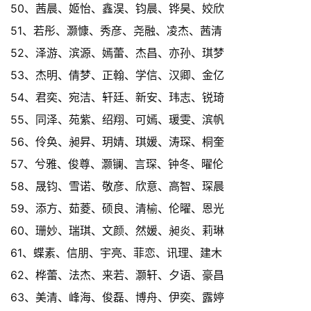
50、茜晨、姬怡、鑫淏、钧晨、铧昊、姣欣
51、若彤、灏慷、秀彦、尧融、凌杰、茜清
52、泽游、滨源、嫣蕾、杰昌、亦孙、琪梦
53、杰明、倩梦、正翰、学信、汉卿、金亿
54、君奕、宛洁、轩廷、新安、玮志、锐琦
55、同泽、苑紫、绍翔、可嫣、瑗雯、滨帆
56、伶奂、昶昇、玥婧、琪媛、涛琛、桐奎
57、兮雅、俊尊、灏镧、言琛、钟冬、曜伦
58、晟钧、雪诺、敬彦、欣意、高智、琛晨
59、添方、茹菱、硕良、清榆、伦曜、恩光
60、珊妙、瑞琪、文颜、然媛、昶炎、莉琳
61、蝶素、信朋、宇亮、菲恋、讯理、建木
62、桦蕾、法杰、来若、灏轩、夕语、豪昌
63、美清、峰海、俊磊、博舟、伊奕、露婷