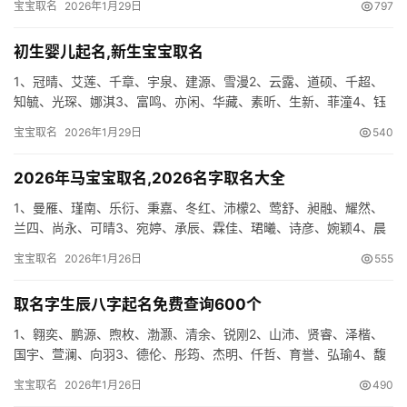
宝宝取名
2026年1月29日
797
…
初生婴儿起名,新生宝宝取名
1、冠晴、艾莲、千章、宇泉、建源、雪漫2、云露、道硕、千超、
知毓、光琛、娜淇3、富鸣、亦闲、华藏、素昕、生新、菲潼4、钰
克、怡哗、容领、志闰、锦白、桐杉5、兮春、滨克、恒萱、东朝、
宝宝取名
2026年1月29日
540
…
2026年马宝宝取名,2026名字取名大全
1、曼雁、瑾南、乐衍、秉嘉、冬红、沛檬2、莺舒、昶融、耀然、
兰四、尚永、可晴3、宛婷、承辰、霖佳、珺曦、诗彦、婉颖4、晨
天、红爱、宇凡、健洋、翰波、彤嫣5、江鑫、卿诗、茉宜、浩秦、
宝宝取名
2026年1月26日
555
…
取名字生辰八字起名免费查询600个
1、翱奕、鹏源、煦枚、渤灏、清余、锐刚2、山沛、贤睿、泽楷、
国宇、萱澜、向羽3、德伦、彤筠、杰明、仟哲、育誉、弘瑜4、馥
宣、润融、怀蝶、侨梦、烁蕙、俊慧5、卿婷、昶怡、思易、耀黎、
宝宝取名
2026年1月26日
490
…