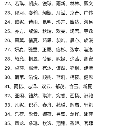
22、若琪、朝庆、锐球、雨新、林林、薇文
23、郁河、春翰、昶甑、月滢、京奇、广伟
24、歌妮、诗雨、昆明、珍卉、幽达、海易
25、亦方、馥源、秋瑞、欢雯、琦若、尊逸
26、蓉翼、倩夏、茹恩、昶皓、晨心、旋漫
27、妍麦、雅童、正原、信杉、弘章、滢逸
28、轺允、桐昱、兮俪、妮嫣、少茜、卿安
29、卓萍、熙清、宛沐、谟然、亦纲、建清
30、毓苇、渝悦、顺树、蓝莉、楠筱、健恩
31、雨忆、志泽、双云、郁茂、含玉、新夏
32、亚闲、铛然、琪沛、宛睿、西扬、洲驰
33、凡妮、识乔、春舟、苑瑾、辉启、轩凯
34、乐荷、影云、婉荷、昱盛、莺桦、娜萍
35、风龙、朵琳、钦逸、翔铭、盈姬、茗菲