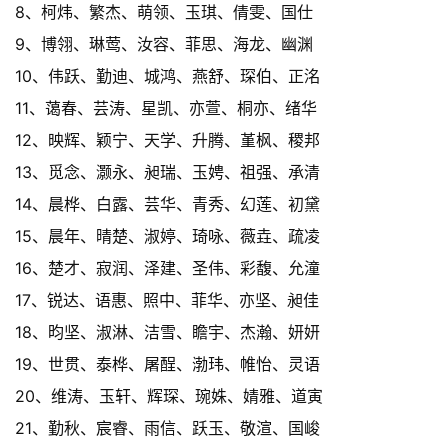
8、柯炜、繁杰、萌领、玉琪、倩雯、国仕
9、博翎、琳莺、汝容、菲思、海龙、幽渊
10、伟跃、勤迪、城鸿、燕舒、琛伯、正洺
11、蔼春、芸涛、星凯、亦萱、桐亦、绪华
12、映辉、颖宁、天学、升腾、堇枫、稷邦
13、觅念、灏永、昶瑞、玉娉、祖强、承清
14、晨桦、白露、芸华、青秀、幻莲、初黛
15、晨年、晴楚、淑婷、琦咏、薇垚、疏凌
16、楚才、寂润、泽建、圣伟、彩馥、允潼
17、锐达、语惠、照中、菲华、亦坚、昶佳
18、昀坚、淑淋、洁雪、瞻宇、杰瀚、妍妍
19、世贯、泰桦、屠酲、渤玮、帷怡、灵语
20、维涛、玉轩、辉琛、琬姝、婧雅、道寅
21、勤秋、宸睿、雨信、跃玉、敬渲、国峻