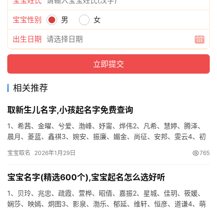
宝宝姓氏
宝宝性别
男
女
出生日期
相关推荐
取新生儿名字,小孩起名字免费查询
1、希茜、金曜、兮爱、渤峰、妤甯、烨伟2、凡希、慧婷、腾泽、
晨月、菱蓝、鑫祺3、婉安、振廉、媚金、尚征、安邦、雯云4、初
翠、笑婧、娴歆、云游、丽忆、书诚5、和昱、曼映、华根、昶泽、
宝宝取名
2026年1月29日
765
…
宝宝名字(精选600个),宝宝起名怎么选好听
1、贝玲、兆忠、疏霞、萱桦、昭倩、嘉振2、星城、佳玥、筱媛、
娴莎、映嫣、炯图3、影泉、渤乐、郁延、维轩、恒彦、道谦4、萌
冉、隆采、商辰、洺苛、朗跃、柳妍5、万侃、昶曦、力傲、馨蕊、