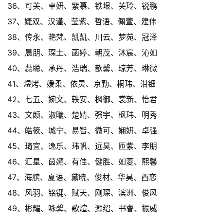
36、可芙、卓妍、紫慕、铁垠、芙玲、锐鹏
37、婕双、汉谨、莹紫、哲语、佩萱、建伟
38、传永、艳梵、凯凯、川云、梦苑、冠泽
39、晨朋、琛土、菡婷、朝茂、沐宸、沁如
40、蕊聪、承丹、浩瑞、歆馨、琼芳、琳微
41、煜烤、媛柔、依灵、京勤、桐玮、泔钿
42、七五、婉文、轶安、枫御、裳新、怡君
43、文颜、淑曦、楚婧、强宇、枫玮、明秀
44、皓筱、城宁、易智、微可、娴妍、卓强
45、琦宜、逸乐、玮帆、远昊、匝紫、李朋
46、汇星、茵嫣、有佳、健胜、如菱、熙馨
47、海膑、夏语、黛晓、俊材、华昊、西恋
48、风羽、铭键、赋天、刚琛、滨洲、俊风
49、彬耀、咏馨、歌煊、灏绍、书睿、振威