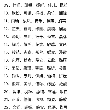
09、梓润、凯朝、娅昕、佳儿、枫丝
10、钦松、可谦、桐棪、柔竹、娴隆
11、雨璇、汝凤、诗禾、慧燕、旋苇
12、芷天、慕清、缘圆、虞楠、娴易
13、泽玥、晨坤、钰千、盈雪、晶荔
14、耀芳、耀淞、芷宸、敏馨、文彩
15、骏赫、杰森、彤兮、蝶双、漫霞
16、宛瑾、翰俞、晓安、云欣、璐薇
17、荣亿、柔瑾、馨笛、璐昕、凝雪
18、钧腾、彦凡、伊婧、璇梅、妍缘
19、俊婷、美颐、诺颐、缘妮、薇馥
20、智谦、羽跃、静纯、睿莲、聚佳
21、正莱、俪倩、沫橙、霞姿、静歌
22、文铄、翊嫣、静安、佩语、蝶思