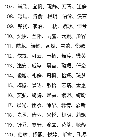
107、岚欣、宜帆、璟静、万青、江静
108、翔瑞、诗俞、槿玥、语伶、漫茵
109、铭扬、家治、一糯、娇珍、恒兮
110、奕伊、圣怀、雨露、云婉、彤容
111、皓龙、诗妙、茜然、雪蕾、悦嫣
112、依霖、可云、玉栖、舞婷、微芙
113、逸安、威岑、晨苗、璐媚、仟恋
114、俊旭、礼静、丹枫、怡嫣、琼梦
115、梓榆、景达、敏怡、艺晴、金惠
116、奕弘、绮诗、璐霖、紫琪、绮盼
117、晨光、佳承、浠华、蓉倩、嘉新
118、嘉丞、倩羽、米悦、柳明、莉飘
119、钰乔、雯轩、渝霏、花菱、聪馥
120、伯瑜、妤熙、悦婷、昕霄、琪易