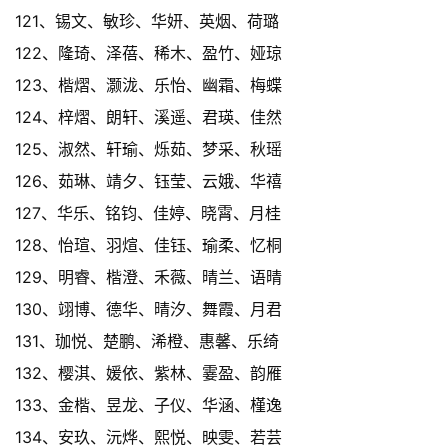
121、锡文、敏珍、华妍、英烟、荷璐
122、隆琦、泽蓓、稀木、盈竹、娅琼
123、楷熠、灏泷、乐怡、幽霜、梅蝶
124、梓熠、朗轩、溪遥、君瑛、佳然
125、淑然、轩瑜、烁茹、梦采、秋瑶
126、茹琳、靖夕、钰莹、云娥、华禧
127、华乐、铭钧、佳婷、晓霄、月桂
128、怡瑄、羽煊、佳钰、瑜柔、忆桐
129、明睿、楷澄、禾薇、晴兰、语晴
130、翊博、德华、晴汐、舞霞、月君
131、珈悦、楚鹏、浠橙、惠馨、乐绮
132、樱淇、媛依、紫林、霎盈、韵雁
133、金楷、昱龙、子仪、华涵、槿逸
134、安玖、沅烨、熙悦、映雯、若芸