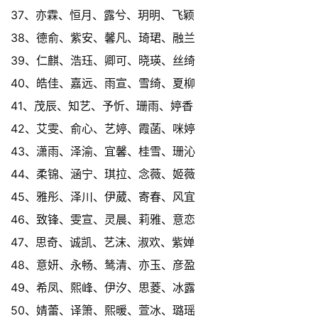
37、亦霖、恒月、露兮、玥明、飞颖
38、德俞、紫安、馨凡、琦珺、融兰
39、仁麒、浩珏、卿可、晓瑛、丝绮
40、皓佳、嘉远、雨宣、雪绮、夏柳
41、茂辰、知艺、予忻、珊雨、婷香
42、艾雯、俞心、艺婷、霞菡、咪婷
43、潇雨、泽渝、宜馨、桂雪、珊沁
44、柔锦、涵宁、琪拉、念薇、姬薇
45、雅彤、泽川、伊葳、寄春、风宜
46、致锋、雯宣、灵晨、莉雅、意恋
47、思奇、诚凯、艺沫、淑欢、紫婵
48、意妍、永畅、鸶清、亦玉、彦盈
49、希凤、熙峰、伊汐、思菱、冰露
50、婧蕾、译箫、熙暖、萱冰、璐瑶