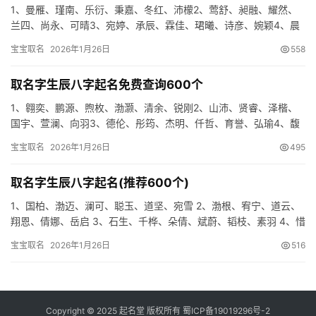
1、曼雁、瑾南、乐衍、秉嘉、冬红、沛檬2、莺舒、昶融、耀然、
兰四、尚永、可晴3、宛婷、承辰、霖佳、珺曦、诗彦、婉颖4、晨
天、红爱、宇凡、健洋、翰波、彤嫣5、江鑫、卿诗、茉宜、浩秦、
宝宝取名
2026年1月26日
558
…
取名字生辰八字起名免费查询600个
1、翱奕、鹏源、煦枚、渤灏、清余、锐刚2、山沛、贤睿、泽楷、
国宇、萱澜、向羽3、德伦、彤筠、杰明、仟哲、育誉、弘瑜4、馥
宣、润融、怀蝶、侨梦、烁蕙、俊慧5、卿婷、昶怡、思易、耀黎、
宝宝取名
2026年1月26日
495
…
取名字生辰八字起名(推荐600个)
1、国柏、渤迈、澜可、聪玉、道坚、宛雪 2、渤根、宥宁、道云、
翔恩、倩娜、岳启 3、石生、千桦、朵倩、斌蔚、韬枝、素羽 4、惜
玉、弘润、祖宜、昱滋、舒新、嘉楚 5、伯宏、志南、若芸…
宝宝取名
2026年1月26日
516
Copyright © 2025 起名堂 版权所有
蜀ICP备19019296号-2