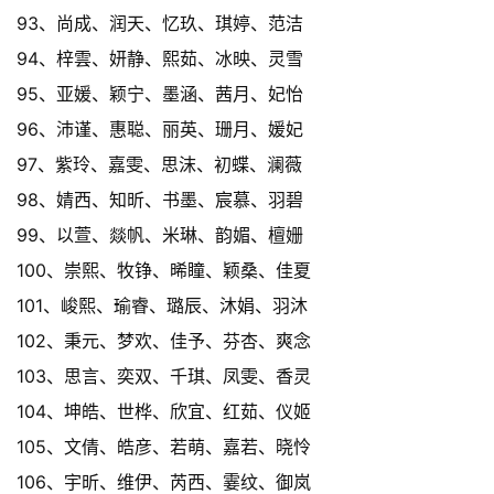
93、尚成、润天、忆玖、琪婷、范洁
94、梓雲、妍静、熙茹、冰映、灵雪
95、亚媛、颖宁、墨涵、茜月、妃怡
96、沛谨、惠聪、丽英、珊月、媛妃
97、紫玲、嘉雯、思沫、初蝶、澜薇
98、婧西、知昕、书墨、宸慕、羽碧
99、以萱、燚帆、米琳、韵媚、檀姗
100、崇熙、牧铮、晞瞳、颖桑、佳夏
101、峻熙、瑜睿、璐辰、沐娟、羽沐
102、秉元、梦欢、佳予、芬杏、爽念
103、思言、奕双、千琪、凤雯、香灵
104、坤皓、世桦、欣宜、红茹、仪姬
105、文倩、皓彦、若萌、嘉若、晓怜
106、宇昕、维伊、芮西、霎纹、御岚