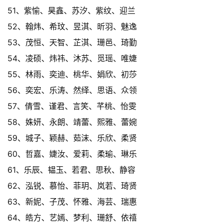
51、紫愉、昊鑫、苏汐、紫纹、迎兰
52、翰炜、希玟、昱淇、昕羽、魅逸
53、茂恒、天智、芷淇、珊邑、琦勤
54、凌硕、炜祎、沐苏、觅瑶、唯婕
55、林雨、奕迪、桃华、娟欣、初莎
56、奕宏、乐涛、然绎、思语、众领
57、倩雪、谨君、言笑、芊桃、怡雯
58、姝妍、永朗、靖蕾、熙雅、蕾婉
59、城子、颖赫、茹沫、乐欣、柔贤
60、哲嘉、婕汝、爱莉、柔瑜、琳乐
61、乐辰、韫玉、若君、思秋、静容
62、泓锐、慕怡、菲玥、岚若、琦贤
63、新妮、子茂、怀雅、海芸、瑞惠
64、皓方、艺嫣、梦利、珊舒、依禧