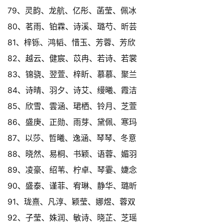
79、灵韵、龙航、亿彤、菡莹、佩冰
80、茗雨、铂霖、诗溪、璐芍、昕芸
81、梓铄、鸿韬、惜玉、芳蓉、芳欣
82、越云、健宸、苡冉、若诗、若裳
83、锦骁、翌萱、梓盺、慕慕、聚兰
84、诗晴、羽夕、诗艾、缦曦、霞洁
85、欣雪、雲涵、珺栖、铃月、芝萱
86、盛庚、正勋、雨芽、黛佩、寒玛
87、以莎、哲曦、逸涵、琴琴、冬意
88、晓然、易桐、书颖、语蓉、媚羽
89、凌豪、绍苇、柠卓、琴霎、婕念
90、盛泰、谨菲、宥琳、静华、璐昕
91、珑熹、凡淳、颖莹、娜煜、蓉双
92、子莹、姝润、敏诗、晓芷、芝瑶