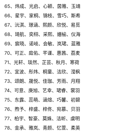
65、炜成、光启、心颖、茵雅、玉靖
66、星宇、家桐、锦枝、雪巧、斯希
67、沅淇、璟涵、熙颜、欣悦、易觅
68、琦航、奕栩、采熙、姗榆、仪海
69、宸晓、诺岐、会敏、岚珺、蓝雅
70、可正、庭佑、芊谨、惠茜、荔麦
71、光轩、琰然、芷芸、秋月、寒荷
72、宜波、彤炜、桐童、洁欣、滢枫
73、颂朗、晟悦、佳珈、芳雨、月翔
74、可意、庚旭、艺幸、珺睿、裳羽
75、东露、蕊萌、涵煊、巧馨、初碧
76、煦予、梓盛、梓佟、宛慕、贝羽
77、柏宇、智豪、莫姝、洁昕、虞明
78、金承、雅岚、青颜、忆萱、柔英