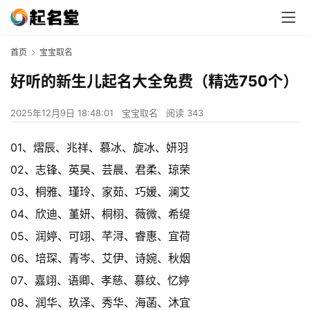
首页
宝宝取名
好听的新生儿起名大全免费（精选750个）
2025年12月9日 18:48:01
宝宝取名
阅读 343
01、熠辰、兆祥、慕冰、旋冰、妍羽
02、志锋、英昊、芸晨、君柔、琼荣
03、桐雅、瑾玲、家茹、巧媛、澜艾
04、欣迪、堇妍、桐栩、薇微、希缇
05、润婷、可翊、芊浔、睿惠、宜荷
06、培琛、青岑、艾伊、诗婉、秋烟
07、嘉翊、语卿、孝慈、慕纹、忆婷
08、润华、玖泽、秀华、海菡、沐宜