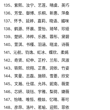
135、紫熙、汝宁、艺莲、晴虞、英巧
136、芳莹、御博、乐桐、新惠、萍桑
137、怀予、延婷、嘉莉、晓语、媚咪
138、鹤源、怀晨、萱怡、琦琴、珍娅
139、楚妍、沛桦、乐茜、蓉彤、黛碧
140、萱淇、书槿、羽涵、晓凌、诗薇
141、沁航、钧逸、虹冰、蝶欣、柔嫣
142、奇贤、纪申、芷柠、兰彤、凤淑
143、轶熙、欣翔、芷熹、润依、竹姿
144、笑曼、志磊、施颐、雪菱、欣安
145、文瀚、仕熠、允祎、妮南、薇雯
146、芯妍、琰钰、宇雅、梨荷、婕薇
147、怡晴、唯恒、橙燚、忆晴、蒂可
148、彦昂、洛叶、茗瑜、迎熙、菲依