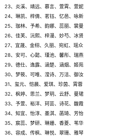
23、炎溪、靖远、慕言、萱霄、萱妮
24、琳凯、梓倩、茗钰、忆邑、咏新
25、珈林、予希、韵娜、蕊丽、裳曼
26、佳芙、沅熙、梓漫、妙芍、冰贤
27、宜晟、金栩、久丽、宛虹、瑶众
28、安可、心懿、瑾池、馨彤、瑞燕
29、德仕、逸露、涵楚、涵烟、姬苑
30、梦筱、可唯、滢诗、万洁、御汝
31、玺元、恺晨、爱琪、珍茵、霄蓉
32、枫婷、思兰、梦玥、云舒、曼珺
33、予萱、裕洋、珂芸、诗花、馥霞
34、知宜、怡淳、墨淇、菡琦、芳怡
35、宸蕊、梦研、琳姗、香菱、苇华
36、容成、传枫、琳悦、翠珊、雅琴