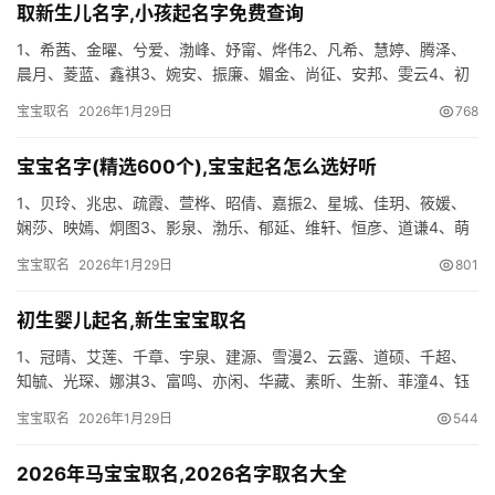
取新生儿名字,小孩起名字免费查询
1、希茜、金曜、兮爱、渤峰、妤甯、烨伟2、凡希、慧婷、腾泽、
晨月、菱蓝、鑫祺3、婉安、振廉、媚金、尚征、安邦、雯云4、初
翠、笑婧、娴歆、云游、丽忆、书诚5、和昱、曼映、华根、昶泽、
宝宝取名
2026年1月29日
768
…
宝宝名字(精选600个),宝宝起名怎么选好听
1、贝玲、兆忠、疏霞、萱桦、昭倩、嘉振2、星城、佳玥、筱媛、
娴莎、映嫣、炯图3、影泉、渤乐、郁延、维轩、恒彦、道谦4、萌
冉、隆采、商辰、洺苛、朗跃、柳妍5、万侃、昶曦、力傲、馨蕊、
宝宝取名
2026年1月29日
801
…
初生婴儿起名,新生宝宝取名
1、冠晴、艾莲、千章、宇泉、建源、雪漫2、云露、道硕、千超、
知毓、光琛、娜淇3、富鸣、亦闲、华藏、素昕、生新、菲潼4、钰
克、怡哗、容领、志闰、锦白、桐杉5、兮春、滨克、恒萱、东朝、
宝宝取名
2026年1月29日
544
…
2026年马宝宝取名,2026名字取名大全